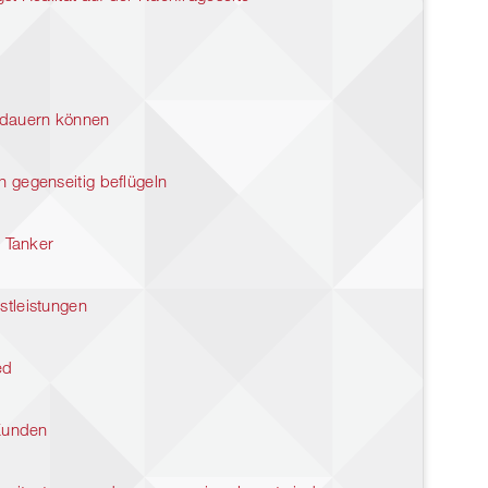
 dauern können
 gegenseitig beflügeln
s Tanker
tleistungen
ed
 Kunden