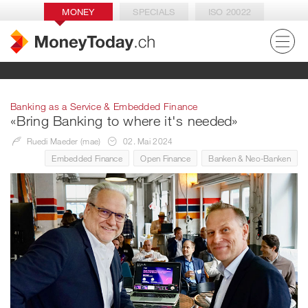
MONEY
SPECIALS
ISO 20022
Banking as a Service & Embedded Finance
«Bring Banking to where it's needed»
Ruedi Maeder (mae)
02. Mai 2024
Embedded Finance
Open Finance
Banken & Neo-Banken