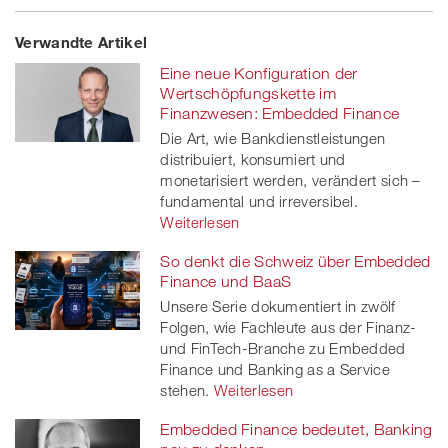
Share
Twe
Share
Share
Verwandte Artikel
on
et
on
on
Eine neue Konfiguration der
Facebook
on
linkedin
Xing
Wertschöpfungskette im
Finanzwesen: Embedded Finance
twitt
Die Art, wie Bankdienstleistungen
distribuiert, konsumiert und
er
monetarisiert werden, verändert sich –
fundamental und irreversibel.
Weiterlesen
So denkt die Schweiz über Embedded
Finance und BaaS
Unsere Serie dokumentiert in zwölf
Folgen, wie Fachleute aus der Finanz-
und FinTech-Branche zu Embedded
Finance und Banking as a Service
stehen.
Weiterlesen
Embedded Finance bedeutet, Banking