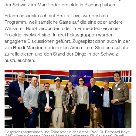
der Schweiz im Markt oder Projekte in Planung haben.
Erfahrungsaustausch auf Praxis-Level war deshalb
Programm, weil sämtliche Gäste auf die eine oder andere
Weise mit BaaS verbunden oder in Embedded-Finance-
Projekte involviert sind. In drei Fokusgruppen wurden
engagierte Diskussionen geführt. Zugespitzt dann auch in der
von
Ruedi Maeder
moderierten Arena – um Studienresultate
zu reflektieren und den Stand der Dinge in der Schweiz
auszuleuchten.
Gesprächspartnerinnen und Teilnehmer in der Arena: Prof. Dr. Bernhard Koye
(SNFI), Daniel Capraro (Yapeal), Manuela Spillmann (HBL Solutions), Ruedi