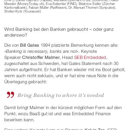
Maeder (MoneyToday.ch), Eva Selamlar (FIND), Béatrice Sidler (Zürcher
Kantonalbank), Fabian Müller (Raiffeisen), Dr. Manuel Thomet (Synpulse),
Stefan Kolz (Yourasset)
Wird Banking bei den Banken gebraucht – oder ganz
anderswo?
Die von
Bill Gates
1994 platzierte Bemerkung kennen alle:
«Banking is necessary, banks are not»
. Keynote
Speaker
Christoffer Malmer
, Head
SEB Embedded
,
zugeschaltet aus Schweden, hat Gates Statement nach 30
Jahren aufgefrischt. Er hat Banken wieder mit ins Boot geholt,
wenn auch nicht exklusiv, und er hat eine neue Note in die
Überlegung gebracht:
Bring Banking to where it's needed
Damit bringt Malmer in der kürzest möglichen Form auf den
Punkt, wozu BaaS gut ist und was Embedded Finance
bewirken kann.