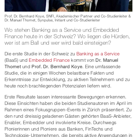
Prof. Dr. Bernhard Koye, SNFI, Akademischer Partner und Co-Studienleiter &
Dr. Manuel Thomet, Synpulse, Initiant und Co-Studienleiter
Wo stehen Banking as a Service und Embedded
Finance heute in der Schweiz? Wo liegen die Hürden,
wer ist am Ball und wer wird bald einsteigen?
Die erste Studie in der Schweiz zu
Banking as a Service
(BaaS) und
Embedded Finance
kommt von
Dr. Manuel
Thomet
und
Prof. Dr. Bernhard Koye
. Eine umfassende
Studie, die in einigen Wochen belastbare Fakten und
Erkenntnisse zur Entwicklung, zu aktiven Teilnehmern und zu
heute noch brachliegenden Potenzialen liefern wird.
Erste Resultate lassen interessante Bewegungen erkennen.
Diese Einsichten haben die beiden Studienautoren im April im
Rahmen eines Fokusgruppen-Events in Zürich präsentiert. Zu
den rund dreissig geladenen Gästen gehörten BaaS-Anbieter,
Enabler, Embedder und involvierte Kreise. Durchwegs
Pionierinnen und Pioniere aus Banken, FinTechs und
Technologie-Unternehmen, die bereits aktive Anwendungen in