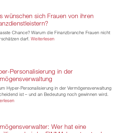
et
on
on
 wünschen sich Frauen von ihren
ook
on
linkedin
Xing
anzdienstleistern?
witt
asste Chance? Warum die Finanzbranche Frauen nicht
rschätzen darf.
Weiterlesen
er
er-Personalisierung in der
rmögensverwaltung
m Hyper-Personalisierung in der Vermögensverwaltung
cheidend ist – und an Bedeutung noch gewinnen wird.
erlesen
mögensverwalter: Wer hat eine