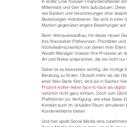
In erster Linie müssen Finanzdienstleister l
Millennials und Gen Xers aufzubauen. Diese 
wie Banken und Versicherungen eher skeptisc
Beziehungen mobilisieren. Sie sind in einer
Marken gegenüber engere Beziehungen auf 
Beim Vertrauensaufbau mit dieser neuen Ge
ihre finanziellen Präferenzen, Prioritäten un
höchstwahrscheinlich von denen ihrer Eltern
Wealth Manager müssen ihre Prozesse an den
Art und Weise ansprechen, die sie nicht nur
Dabei ist es besonders wichtig, die richtige
Beratung zu finden. Obwohl mehr als die Hälft
einer Neo-Bank führt, sind sie in Sachen V
Prozent wollen lieber face-to-face als digita
natürlich nicht ganz einfach. Doch zum Glü
Plattformen zur Verfügung, wie etwa Sales-E
Kontakt auch im virtuellen Raum simulieren
Kundenerlebnis bieten.
Und hier spielt Social Media eine zunehmend 
Social-Media-Kanäle nutzen, um sich eine 