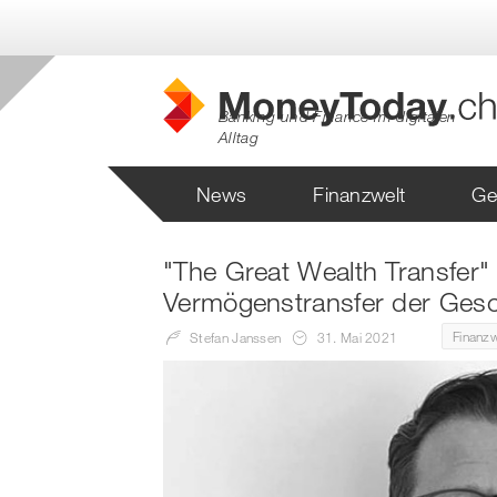
Banking und Finance im digitalen
Alltag
News
Finanzwelt
Ge
"The Great Wealth Transfer" 
Vermögenstransfer der Gesc
Finanzw
Stefan Janssen
31. Mai 2021