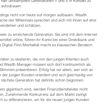
 hart umkämpften Generationen Y und X in Kontakt zu
n aufzubauen.
erdings nicht von heute auf morgen aufbauen. Wealth
he der Millennials sprechen und sich mit ihnen auf eine
 verstehen und schätzen.
chwer zu erreichende Generation. Sie sind mit dem Internet
ittel online, führen ihr Konto bei einer Direktbank und
Digital-First-Mentalität macht es klassischen Beratern
Kanälen zu skalieren, die von den jungen Klienten auch
nd Wealth Manager müssen sich dort kontinuierlich als
Stimmen präsentieren. Erfolg hat vor allem, wer sich an
n der jungen Kunden orientiert und sich gleichzeitig von
 nächste Generation hat definitiv schon begonnen.
 gigantisch sind, werden Finanzdienstleister nicht
n. Zunehmende Konkurrenz auf dem Markt zwingt
h zu differenzieren, um für die neuen jungen Kunden