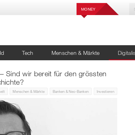
MONEY
ld
Tech
Menschen & Märkte
Digital
– Sind wir bereit für den grössten
hichte?
elt
Menschen & Märkte
Banken & Neo-Banken
Investieren