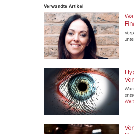
Verwandte Artikel
on
Was
Faceb
Fin
t
Verp
unte
Hyp
Ve
Waru
ents
Weit
Ver