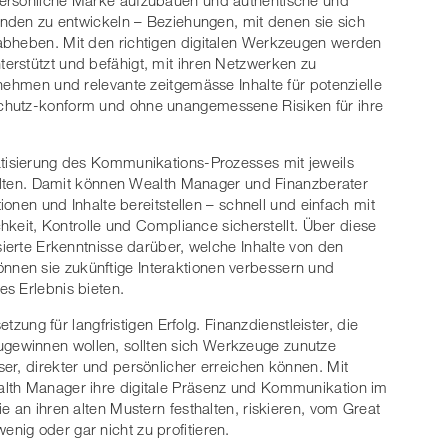
Kunden zu entwickeln – Beziehungen, mit denen sie sich
abheben. Mit den richtigen digitalen Werkzeugen werden
erstützt und befähigt, mit ihren Netzwerken zu
nehmen und relevante zeitgemässe Inhalte für potenzielle
chutz-konform und ohne unangemessene Risiken für ihre
atisierung des Kommunikations-Prozesses mit jeweils
nhalten. Damit können Wealth Manager und Finanzberater
tionen und Inhalte bereitstellen – schnell und einfach mit
chkeit, Kontrolle und Compliance sicherstellt. Über diese
sierte Erkenntnisse darüber, welche Inhalte von den
nen sie zukünftige Interaktionen verbessern und
es Erlebnis bieten.
etzung für langfristigen Erfolg. Finanzdienstleister, die
ewinnen wollen, sollten sich Werkzeuge zunutze
er, direkter und persönlicher erreichen können. Mit
alth Manager ihre digitale Präsenz und Kommunikation im
e an ihren alten Mustern festhalten, riskieren, vom Great
ig oder gar nicht zu profitieren.