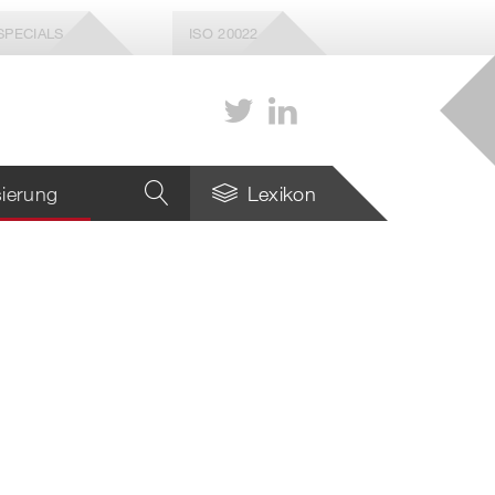
SPECIALS
ISO 20022
isierung
Lexikon