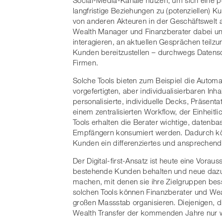
langfristige Beziehungen zu (potenziellen) 
von anderen Akteuren in der Geschäftswelt 
Wealth Manager und Finanzberater dabei unt
interagieren, an aktuellen Gesprächen teilzu
Kunden bereitzustellen – durchwegs Datens
Firmen.
Solche Tools bieten zum Beispiel die Autom
vorgefertigten, aber individualisierbaren I
personalisierte, individuelle Decks, Präsenta
einem zentralisierten Workflow, der Einheitli
Tools erhalten die Berater wichtige, datenba
Empfängern konsumiert werden. Dadurch kön
Kunden ein differenziertes und ansprechend
Der Digital-first-Ansatz ist heute eine Vorauss
bestehende Kunden behalten und neue dazug
machen, mit denen sie ihre Zielgruppen bess
solchen Tools können Finanzberater und We
großen Massstab organisieren. Diejenigen, di
Wealth Transfer der kommenden Jahre nur wen