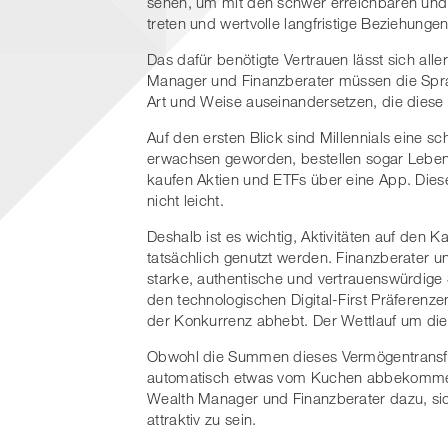
sehen, um mit den schwer erreichbaren und
treten und wertvolle langfristige Beziehunge
Das dafür benötigte Vertrauen lässt sich all
Manager und Finanzberater müssen die Sprac
Art und Weise auseinandersetzen, die diese
Auf den ersten Blick sind Millennials eine s
erwachsen geworden, bestellen sogar Lebensm
kaufen Aktien und ETFs über eine App. Diese 
nicht leicht.
Deshalb ist es wichtig, Aktivitäten auf den 
tatsächlich genutzt werden. Finanzberater u
starke, authentische und vertrauenswürdige 
den technologischen Digital-First Präferenze
der Konkurrenz abhebt. Der Wettlauf um die
Obwohl die Summen dieses Vermögentransfers
automatisch etwas vom Kuchen abbekomme
Wealth Manager und Finanzberater dazu, sic
attraktiv zu sein.