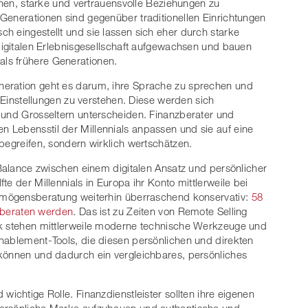
ernen, starke und vertrauensvolle Beziehungen zu
Generationen sind gegenüber traditionellen Einrichtungen
h eingestellt und sie lassen sich eher durch starke
 digitalen Erlebnisgesellschaft aufgewachsen und bauen
als frühere Generationen.
neration geht es darum, ihre Sprache zu sprechen und
d Einstellungen zu verstehen. Diese werden sich
 und Grosseltern unterscheiden. Finanzberater und
 Lebensstil der Millennials anpassen und sie auf eine
 begreifen, sondern wirklich wertschätzen.
 Balance zwischen einem digitalen Ansatz und persönlicher
e der Millennials in Europa ihr Konto mittlerweile bei
ermögensberatung weiterhin überraschend konservativ:
58
l beraten werden
. Das ist zu Zeiten von Remote Selling
ck stehen mittlerweile moderne technische Werkzeuge und
nablement-Tools, die diesen persönlichen und direkten
 können und dadurch ein vergleichbares, persönliches
wichtige Rolle. Finanzdienstleister sollten ihre eigenen
persönliche Marke aufzubauen und authentische und