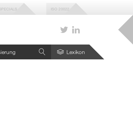
SPECIALS
ISO 20022
isierung
Lexikon