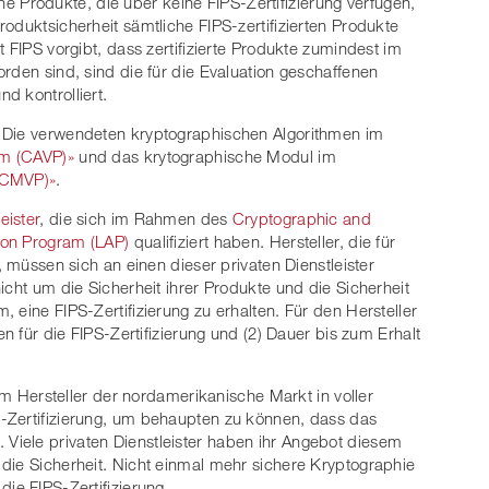
iche Produkte, die über keine FIPS-Zertifizierung verfügen,
oduktsicherheit sämtliche FIPS-zertifizierten Produkte
t FIPS vorgibt, dass zertifizierte Produkte zumindest im
rden sind, sind die für die Evaluation geschaffenen
d kontrolliert.
: Die verwendeten kryptographischen Algorithmen im
am (CAVP)»
und das krytographische Modul im
 (CMVP)»
.
eister
, die sich im Rahmen des
Cryptographic and
tion Program (LAP)
qualifiziert haben. Hersteller, die für
, müssen sich an einen dieser privaten Dienstleister
icht um die Sicherheit ihrer Produkte und die Sicherheit
 eine FIPS-Zertifizierung zu erhalten. Für den Hersteller
en für die FIPS-Zertifizierung und (2) Dauer bis zum Erhalt
dem Hersteller der nordamerikanische Markt in voller
-Zertifizierung, um behaupten zu können, dass das
ist. Viele privaten Dienstleister haben ihr Angebot diesem
die Sicherheit. Nicht einmal mehr sichere Kryptographie
ie FIPS-Zertifizierung.