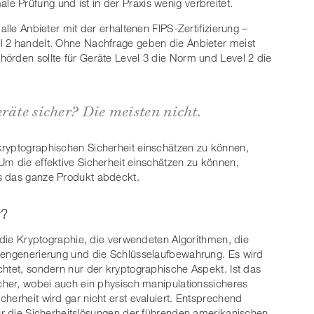
le Prüfung und ist in der Praxis wenig verbreitet.
alle Anbieter mit der erhaltenen FIPS-Zertifizierung –
l 2 handelt. Ohne Nachfrage geben die Anbieter meist
örden sollte für Geräte Level 3 die Norm und Level 2 die
räte sicher? Die meisten nicht.
kryptographischen Sicherheit einschätzen zu können,
Um die effektive Sicherheit einschätzen zu können,
s das ganze Produkt abdeckt.
r?
f die Kryptographie, die verwendeten Algorithmen, die
hlengenerierung und die Schlüsselaufbewahrung. Es wird
chtet, sondern nur der kryptographische Aspekt. Ist das
icher, wobei auch ein physisch manipulationssicheres
herheit wird gar nicht erst evaluiert. Entsprechend
für die Sicherheitslösungen der führenden amerikanischen