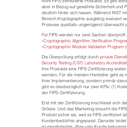
nicht FIPS-zertifizierte Produkte. Es gibt etl
aber in Bezug auf gewährte Sicherheit und Pr
deutlich hinter sich lassen. Während NIST mi
Bereich Kryptographie ausgiebig evaluiert wo
Prozesse qualitativ ungenügend überwacht un
Für FIPS werden nur zwei Sachen überprüft
«Cryptographic Algorithm Verification Progr
«Cryptographic Module Validation Program
Die Überprüfung erfolgt durch
private Dienstl
Security Testing (CST) Laboratory Accredita
ihre Produkte eine FIPS-Zertifizierung wollen
wenden. Für die meisten Hersteller geht es n
ihrer Implementierung, sondern primär darum,
gibt es diesbezüglich nur zwei KPIs: (1) Kost
der FIPS-Zertifizierung.
Erst mit der Zertifizierung erschliesst sich 
Grösse. Und das Marketing braucht die FIPS
Produkt sicher sei, weil es FIPS-zertifiziert 
Kundenbedürfnis angepasst. Darunter leidet 
ist gewährleistet. Aber sein Kunde bekommt d