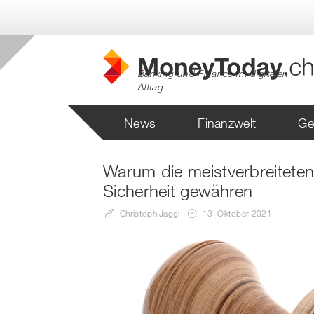
Banking und Finance im digitalen
Alltag
News
Finanzwelt
Ge
Warum die meistverbreiteten 
Sicherheit gewähren
Christoph Jaggi
13. Oktober 2021