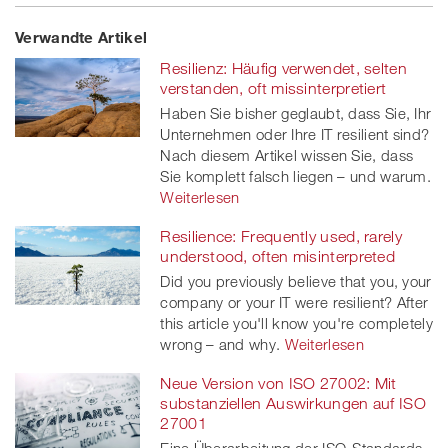
Share
Twe
Share
Share
Verwandte Artikel
on
et
on
on
Resilienz: Häufig verwendet, selten
Facebook
on
linkedin
Xing
verstanden, oft missinterpretiert
Haben Sie bisher geglaubt, dass Sie, Ihr
twitt
Unternehmen oder Ihre IT resilient sind?
Nach diesem Artikel wissen Sie, dass
er
Sie komplett falsch liegen – und warum.
Weiterlesen
Resilience: Frequently used, rarely
understood, often misinterpreted
Did you previously believe that you, your
company or your IT were resilient? After
this article you'll know you're completely
wrong – and why.
Weiterlesen
Neue Version von ISO 27002: Mit
substanziellen Auswirkungen auf ISO
27001