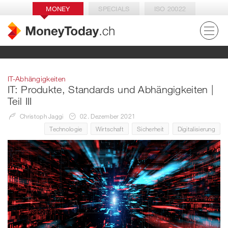
MONEY
SPECIALS
ISO 20022
IT-Abhängigkeiten
IT: Produkte, Standards und Abhängigkeiten |
Teil III
Christoph Jaggi
02. Dezember 2021
Technologie
Wirtschaft
Sicherheit
Digitalisierung