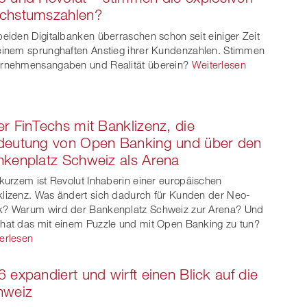
ook
on
linkedin
Xing
chstumszahlen?
witt
beiden Digitalbanken überraschen schon seit einiger Zeit
einem sprunghaften Anstieg ihrer Kundenzahlen. Stimmen
er
rnehmensangaben und Realität überein?
Weiterlesen
r FinTechs mit Banklizenz, die
deutung von Open Banking und über den
kenplatz Schweiz als Arena
 kurzem ist Revolut Inhaberin einer europäischen
lizenz. Was ändert sich dadurch für Kunden der Neo-
? Warum wird der Bankenplatz Schweiz zur Arena? Und
hat das mit einem Puzzle und mit Open Banking zu tun?
erlesen
 expandiert und wirft einen Blick auf die
hweiz