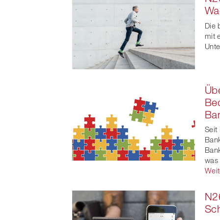
Faceb
Wa
t
Die 
mit 
Unte
Übe
Be
Ban
Seit
Bank
Bank
was 
Weit
N26
Sc