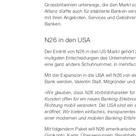
Grossbritannien unterwegs, die den Markt 
Allianz dürfte auch für etablierte Banken v
mit ihren Angeboten, Services und Gebühren
Banken.
N26 in den USA
Der Eintritt von N26 in den US-Markt gehö
mutigsten Entscheidungen des Unternehmens
eine ganz andere Schuhnummer, in mehrfach
Mit der Expansion in die USA will N26 von e
Bank werden. Valentin Stalf, Mitgründer un
«Wir​ ​glauben,​ ​dass​ ​N26​ ​Vorbildcharakter​ ​für​ ​die
Kunden offen​ ​für​ ​ein​ ​neues​ ​Banking-Erlebnis.​ ​Da
Richtung​ ​mobil verändert. Die​ ​USA​ ​sind​ ​ein​ ​
eröffnet.​ ​Wir​ ​bieten​ ​einfaches,​ ​transparentes​ 
einer​ ​modernen​ ​und​ ​mobilen​ ​Banking-Erfah
Mit folgendem Paket will N26 amerikanischen B
Girokonto,​ ​Karte,​ ​Überweisungen,​ ​Barabhebun