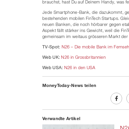
brauchst, hast Du auf Deinem Handy, was feh
Jede Smartphone-Bank, die dazukommt, geht
bestehenden mobilen FinTech Startups. Gleic
neuen Banken, die noch hörbarer gegen etabli
Aspekt fällt stärker ins Gewicht, weil die F
gemeinsam im weitaus grösseren Markt der e
TV-Spot:
N26 – Die mobile Bank im Fernse
Web UK:
N26 in Grossbritannien
Web USA:
N26 in den USA
MoneyToday-News teilen
Share
Verwandte Artikel
on
N26