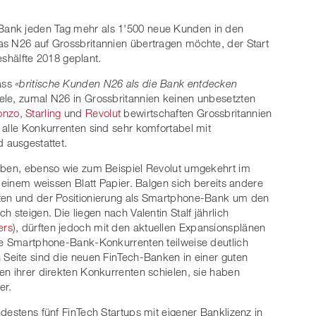
Bank jeden Tag mehr als 1'500 neue Kunden in den
as N26 auf Grossbritannien übertragen möchte, der Start
reshälfte 2018 geplant.
dass
«britische Kunden N26 als die Bank entdecken
iele, zumal N26 in Grossbritannien keinen unbesetzten
onzo
,
Starling
und
Revolut
bewirtschaften Grossbritannien
 alle Konkurrenten sind sehr komfortabel mit
 ausgestattet.
haben, ebenso wie zum Beispiel Revolut umgekehrt im
f einem weissen Blatt Papier. Balgen sich bereits andere
oten und der Positionierung als Smartphone-Bank um den
 steigen. Die liegen nach Valentin Stalf jährlich
ers
), dürften jedoch mit den aktuellen Expansionsplänen
die Smartphone-Bank-Konkurrenten teilweise deutlich
 Seite sind die neuen FinTech-Banken in einer guten
en ihrer direkten Konkurrenten schielen, sie haben
er.
destens fünf FinTech Startups mit eigener Banklizenz in