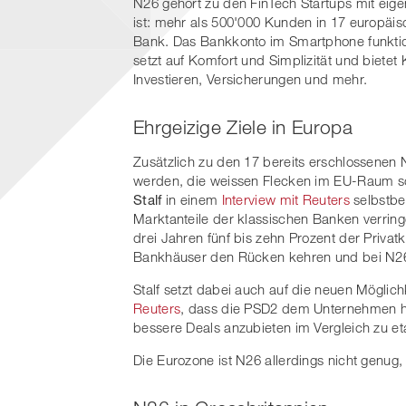
N26 gehört zu den FinTech Startups mit eige
ist: mehr als 500'000 Kunden in 17 europäis
Bank. Das Bankkonto im Smartphone funktionie
setzt auf Komfort und Simplizität und bietet 
Investieren, Versicherungen und mehr.
Ehrgeizige Ziele in Europa
Zusätzlich zu den 17 bereits erschlossenen 
werden, die weissen Flecken im EU-Raum s
Stalf
in einem
Interview mit Reuters
selbstbe
Marktanteile der klassischen Banken verring
drei Jahren fünf bis zehn Prozent der Priva
Bankhäuser den Rücken kehren und bei N2
Stalf setzt dabei auch auf die neuen Mögli
Reuters
, dass die PSD2 dem Unternehmen hel
bessere Deals anzubieten im Vergleich zu et
Die Eurozone ist N26 allerdings nicht genug,