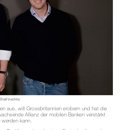
Stalf (rechts)
n aus, will Grossbritannien erobern und hat die
chsende Allianz der mobilen Banken verstärkt
te werden kann.