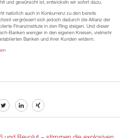
lt und gewünscht ist, entwickeln wir sofort dazu.
 natürlich auch in Konkurrenz zu den bereits
hzeit vergrössert sich jedoch dadurch die Allianz der
erte Finanzinstitute in den Ring steigen. Und dieser
inTech-Banken weniger in den eigenen Kreisen, vielmehr
tablierten Banken und ihrer Kunden wildern.
hen
Twe
Share
Share
et
on
on
 und Revolut – stimmen die explosiven