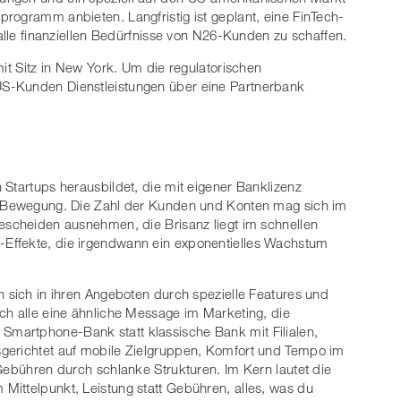
gramm​ ​anbieten. Langfristig​ ​ist​ ​geplant,​ ​eine​ ​FinTech-
 ​alle​ ​finanziellen Bedürfnisse​ ​von​ ​N26-Kunden​ ​zu​ ​schaffen.
​ ​mit​ ​Sitz​ ​in​ ​New​ ​York.​ ​Um​ ​die​ ​regulatorischen
US-Kunden​ ​Dienstleistungen​ ​über​ ​eine​ ​Partnerbank​ ​
 Startups herausbildet, die mit eigener Banklizenz
in Bewegung. Die Zahl der Kunden und Konten mag sich im
escheiden ausnehmen, die Brisanz liegt im schnellen
Effekte, die irgendwann ein exponentielles Wachstum
n sich in ihren Angeboten durch spezielle Features und
ch alle eine ähnliche Message im Marketing, die
martphone-Bank statt klassische Bank mit Filialen,
gerichtet auf mobile Zielgruppen, Komfort und Tempo im
 Gebühren durch schlanke Strukturen. Im Kern lautet die
ittelpunkt, Leistung statt Gebühren, alles, was du