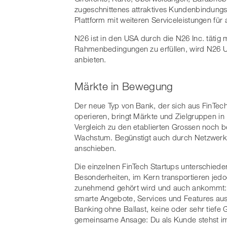
​zugeschnittenes​ ​attraktives​ ​Kundenbindungspro
Plattform​ ​mit​ ​weiteren​ ​Serviceleistungen​ ​für​
N26​ ​ist​ ​in​ ​den​ ​USA​ ​durch​ ​die​ ​N26​ ​Inc.​ ​tätig
Rahmenbedingungen​ ​zu​ ​erfüllen,​ ​wird​ ​N26​ ​
anbieten.
Märkte in Bewegung
Der neue Typ von Bank, der sich aus FinTech
operieren, bringt Märkte und Zielgruppen 
Vergleich zu den etablierten Grossen noch b
Wachstum. Begünstigt auch durch Netzwerk-
anschieben.
Die einzelnen FinTech Startups unterschiede
Besonderheiten, im Kern transportieren jedo
zunehmend gehört wird und auch ankommt: S
smarte Angebote, Services und Features aus
Banking ohne Ballast, keine oder sehr tiefe
gemeinsame Ansage: Du als Kunde stehst im M