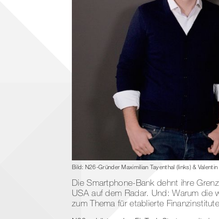
Bild: N26-Gründer Maximilian Tayenthal (links) & Valentin 
Die Smartphone-Bank dehnt ihre Grenze
USA auf dem Radar. Und: Warum die wa
zum Thema für etablierte Finanzinstitu