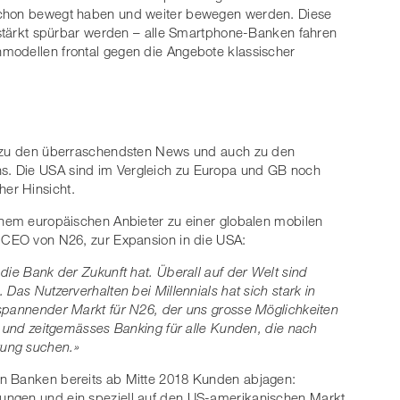
schon bewegt haben und weiter bewegen werden. Diese
erstärkt spürbar werden – alle Smartphone-Banken fahren
modellen frontal gegen die Angebote klassischer
rt zu den überraschendsten News und auch zu den
. Die USA sind im Vergleich zu Europa und GB noch
er Hinsicht.
inem europäischen Anbieter zu einer globalen mobilen
d CEO von N26, zur Expansion in die USA:
​ ​Bank​ ​der​ ​Zukunft​ ​hat.​ ​Überall​ ​auf​ ​der​ ​Welt​ ​sind​ ​
s​ ​Nutzerverhalten​ ​bei​ ​Millennials​ ​hat​ ​sich​ ​stark​ ​in​ ​
spannender​ ​Markt​ ​für​ ​N26,​ ​der uns​ ​grosse​ ​Möglichkeiten​ ​
​und​ ​zeitgemässes​ ​Banking​ ​für​ ​alle Kunden,​ ​die​ ​nach​ ​
rung​ ​suchen.»
anken bereits ab​ ​Mitte​ ​2018​ ​Kunden abjagen: ​
gen​ ​und​ ​ein​ ​speziell auf​ ​den​ ​US-amerikanischen​ ​Markt​