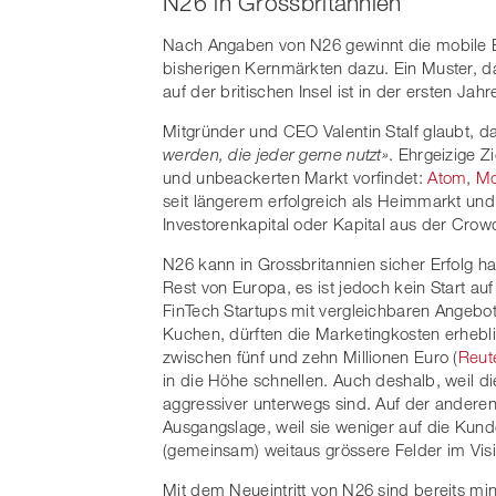
N26 in Grossbritannien
Nach Angaben von N26 gewinnt die mobile 
bisherigen Kernmärkten dazu. Ein Muster, d
auf der britischen Insel ist in der ersten Jah
Mitgründer und CEO Valentin Stalf glaubt, 
werden, die jeder gerne nutzt»
. Ehrgeizige Z
und unbeackerten Markt vorfindet:
Atom
,
M
seit längerem erfolgreich als Heimmarkt und
Investorenkapital oder Kapital aus der Crowd
N26 kann in Grossbritannien sicher Erfolg 
Rest von Europa, es ist jedoch kein Start au
FinTech Startups mit vergleichbaren Angeb
Kuchen, dürften die Marketingkosten erheblich
zwischen fünf und zehn Millionen Euro (
Reut
in die Höhe schnellen. Auch deshalb, weil 
aggressiver unterwegs sind. Auf der anderen
Ausgangslage, weil sie weniger auf die Kund
(gemeinsam) weitaus grössere Felder im Visi
Mit dem Neueintritt von N26 sind bereits min