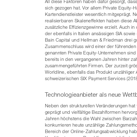
All diese Faktoren haben dafür gesorgt, das
sich gezogen hat. Vor allem Private Equity-
Kartendienstleister wesentlich mitgepräg
realisierbaren Skaleneffekten haben diese 
zusätzliche Effizienzgewinne erzielt. Auch in
der ebenfalls in Italien ansässigen SIA sowi
Bain Capital und Hellman & Friedman drei gr
Zusammenschluss wird einer der führenden 
genannten Private Equity-Unternehmen sind s
bereits in den vergangenen Jahren hinter za
zusammengeführten Firmen. Der zurzeit grösst
Worldline, ebenfalls das Produkt unzähliger 
schweizerischen SIX Payment Services (2018
Technologieanbieter als neue Wet
Neben den strukturellen Veränderungen hat v
geprägt und vielfältige Bezahlformen herv
Jahren höchstens die Wahl zwischen Barzahlu
konkurrieren heute unzählige Zahlungsmet
Bereich der Online-Zahlungsabwicklung ha