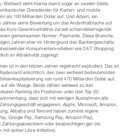
Weltweit steht Klarna damit sogar an zweiter Stelle.
erikanischer Dienstleister für Karten- und mobile
hr als 100 Milliarden Dollar auf. Und Adyen, ein
es Jahres seine Bewertung um das Anderthalbfache auf
 das Kurs-Gewinnverhältnis zurzeit schwindelerregende
 einen gemeinsamen Nenner: Payments. Diese Branche,
enigen Jahren eher im Hintergrund des Bankengeschäfts
nt entwickelnder Konsumentenvorlieben wie 24/7 Shopping
ch an Attraktivität zugelegt.
n ist in den letzten Jahren regelrecht explodiert. Das ist
astercard ersichtlich, den zwei weltweit bedeutendsten
Börsenkapitalisierung von rund 470 Milliarden Dollar auf,
r auf die Waage. Beide zählen weltweit zu den
obalen Ranking die Positionen unter den Top 20.
sammenhang, dass sich mit wenigen Ausnahmen alle
 Zahlungsgeschäft engagieren. Apple, Microsoft, Amazon,
ung, Alibaba und Tencent haben zumeist eigene
e Pay, Google Pay, Samsung Pay, Amazon Pay),
it Zahlungsabwicklern oder beabsichtigen gar die
it seiner Libra-Initiative).