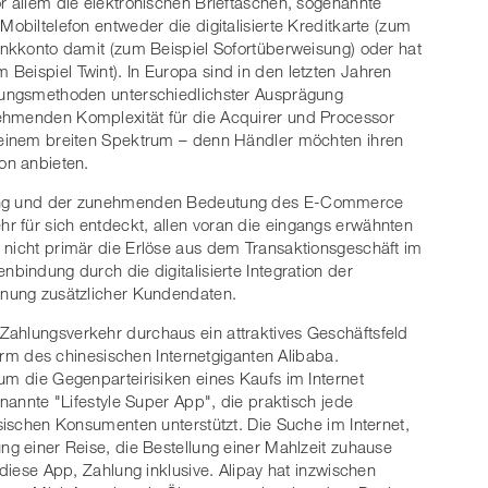
or allem die elektronischen Brieftaschen, sogenannte
Mobiltelefon entweder die digitalisierte Kreditkarte (zum
Bankkonto damit (zum Beispiel Sofortüberweisung) oder hat
Beispiel Twint). In Europa sind in den letzten Jahren
hlungsmethoden unterschiedlichster Ausprägung
ehmenden Komplexität für die Acquirer und Processor
n einem breiten Spektrum – denn Händler möchten ihren
on anbieten.
klung und der zunehmenden Bedeutung des E-Commerce
r für sich entdeckt, allen voran die eingangs erwähnten
 nicht primär die Erlöse aus dem Transaktionsgeschäft im
nbindung durch die digitalisierte Integration der
innung zusätzlicher Kundendaten.
Zahlungsverkehr durchaus ein attraktives Geschäftsfeld
e Arm des chinesischen Internetgiganten Alibaba.
um die Gegenparteirisiken eines Kaufs im Internet
enannte "Lifestyle Super App", die praktisch jede
esischen Konsumenten unterstützt. Die Suche im Internet,
ng einer Reise, die Bestellung einer Mahlzeit zuhause
 diese App, Zahlung inklusive. Alipay hat inzwischen