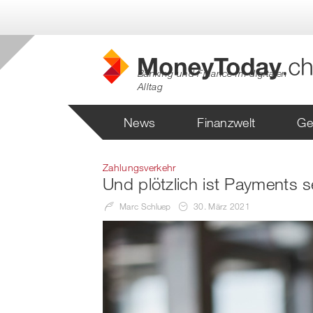
Banking und Finance im digitalen
Alltag
News
Finanzwelt
Ge
Zahlungsverkehr
Und plötzlich ist Payments 
Marc Schluep
30. März 2021