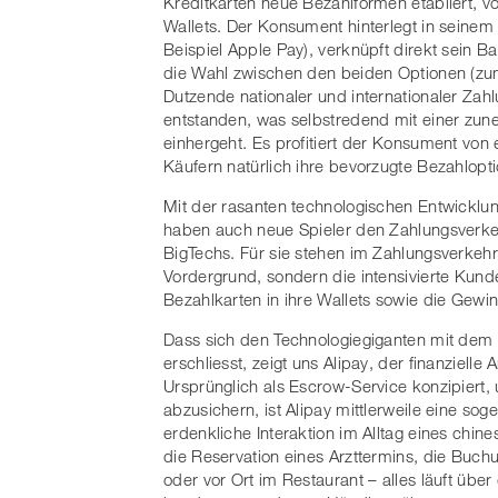
Kreditkarten neue Bezahlformen etabliert, v
Wallets. Der Konsument hinterlegt in seinem 
Beispiel Apple Pay), verknüpft direkt sein 
die Wahl zwischen den beiden Optionen (zum 
Dutzende nationaler und internationaler Za
entstanden, was selbstredend mit einer zun
einhergeht. Es profitiert der Konsument vo
Käufern natürlich ihre bevorzugte Bezahlopti
Mit der rasanten technologischen Entwic
haben auch neue Spieler den Zahlungsverkeh
BigTechs. Für sie stehen im Zahlungsverkehr
Vordergrund, sondern die intensivierte Kunde
Bezahlkarten in ihre Wallets sowie die Gew
Dass sich den Technologiegiganten mit dem 
erschliesst, zeigt uns Alipay, der finanziell
Ursprünglich als Escrow-Service konzipiert, 
abzusichern, ist Alipay mittlerweile eine sog
erdenkliche Interaktion im Alltag eines chin
die Reservation eines Arzttermins, die Buchu
oder vor Ort im Restaurant – alles läuft über