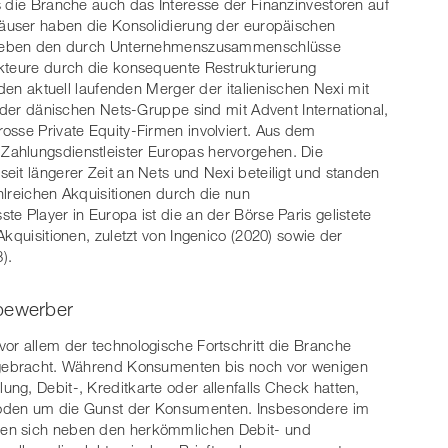
s die Branche auch das Interesse der Finanzinvestoren auf
Häuser haben die Konsolidierung der europäischen
t. Neben den durch Unternehmenszusammenschlüsse
Akteure durch die konsequente Restrukturierung
 den aktuell laufenden Merger der italienischen Nexi mit
e der dänischen Nets-Gruppe sind mit Advent International,
osse Private Equity-Firmen involviert. Aus dem
Zahlungsdienstleister Europas hervorgehen. Die
eit längerer Zeit an Nets und Nexi beteiligt und standen
hlreichen Akquisitionen durch die nun
e Player in Europa ist die an der Börse Paris gelistete
Akquisitionen, zuletzt von Ingenico (2020) sowie der
).
tbewerber
or allem der technologische Fortschritt die Branche
orgebracht. Während Konsumenten bis noch vor wenigen
ng, Debit-, Kreditkarte oder allenfalls Check hatten,
hoden um die Gunst der Konsumenten. Insbesondere im
ben sich neben den herkömmlichen Debit- und