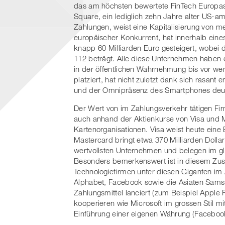
das am höchsten bewertete FinTech Europas. 
Square, ein lediglich zehn Jahre alter US-am
Zahlungen, weist eine Kapitalisierung von me
europäischer Konkurrent, hat innerhalb ein
knapp 60 Milliarden Euro gesteigert, wobei
112 beträgt. Alle diese Unternehmen haben
in der öffentlichen Wahrnehmung bis vor w
platziert, hat nicht zuletzt dank sich rasa
und der Omnipräsenz des Smartphones deutli
Der Wert von im Zahlungsverkehr tätigen Firme
auch anhand der Aktienkurse von Visa und M
Kartenorganisationen. Visa weist heute eine 
Mastercard bringt etwa 370 Milliarden Dolla
wertvollsten Unternehmen und belegen im gl
Besonders bemerkenswert ist in diesem Zu
Technologiefirmen unter diesen Giganten im
Alphabet, Facebook sowie die Asiaten Sams
Zahlungsmittel lanciert (zum Beispiel Appl
kooperieren wie Microsoft im grossen Stil m
Einführung einer eigenen Währung (Facebook m