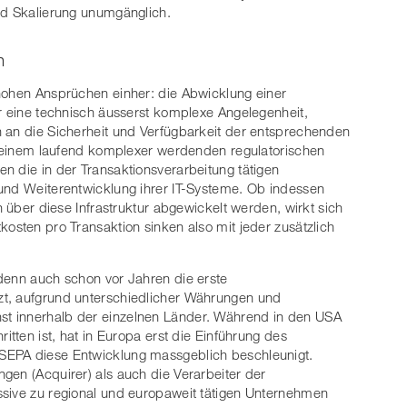
nd Skalierung unumgänglich.
n
 hohen Ansprüchen einher: die Abwicklung einer
ur eine technisch äusserst komplexe Angelegenheit,
n an die Sicherheit und Verfügbarkeit der entsprechenden
in einem laufend komplexer werdenden regulatorischen
n die in der Transaktionsverarbeitung tätigen
 und Weiterentwicklung ihrer IT-Systeme. Ob indessen
n über diese Infrastruktur abgewickelt werden, wirkt sich
osten pro Transaktion sinken also mit jeder zusätzlich
denn auch schon vor Jahren die erste
zt, aufgrund unterschiedlicher Währungen und
t innerhalb der einzelnen Länder. Während in den USA
itten ist, hat in Europa erst die Einführung des
SEPA diese Entwicklung massgeblich beschleunigt.
gen (Acquirer) als auch die Verarbeiter der
ssive zu regional und europaweit tätigen Unternehmen