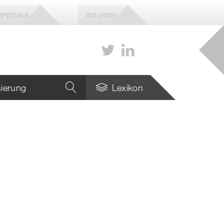
SPECIALS
ISO 20022
isierung
Lexikon