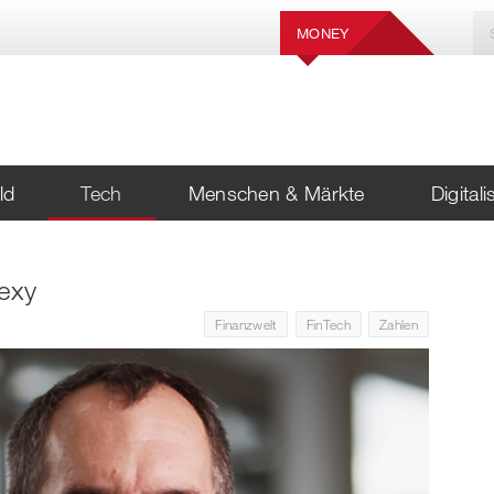
MONEY
ld
Tech
Menschen & Märkte
Digital
sexy
Finanzwelt
FinTech
Zahlen