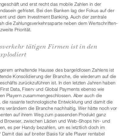
ngeschäft und erst recht das mobile Zahlen in der
dasein gefristet. Bei den Banken lag der Fokus auf der
t und dem Investment Banking. Auch der zentrale
 sah die Zahlungsverkehrssparte neben dem Wertschriften-
weite Priorität.
verkehr tätigen Firmen ist in den
explodiert
längerem anhaltende Hausse des bargeldlosen Zahlens ist
eitende Konsolidierung der Branche, die wiederum auf die
eschäfts zurückzuführen ist. In den letzten Jahren haben
 First Data, Fiserv und Global Payments ebenso wie
en Playern zusammengeschlossen. Aber auch die
 die rasante technologische Entwicklung und damit die
ens verändern die Branche nachhaltig. Wer hätte noch vor
menten auf ihrem Weg zum passenden Produkt ganz
und Browser, zwischen Läden und Web-Shops hin- und
en, es per Handy bezahlen, um es letztlich doch im
amit das auf breiter Basis für alle Player rentabel