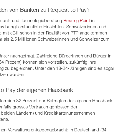
den von Banken zu Request to Pay?
ment- und Technologieberatung
Bearing Point
in
y bringt erstaunliche Einsichten. Schweizerinnen und
ie mit eBill schon in der Realität von RTP angekommen
hr als 2.5 Milllionen Schweizerinnen und Schweizer zum
ker nachgefragt. Zahlreiche Bürgerinnen und Bürger in
4 Prozent) können sich vorstellen, zukünftig ihre
g zu begleichen. Unter den 18-24-Jährigen sind es sogar
utzen würden.
 to Pay der eigenen Hausbank
terreich 82 Prozent der Befragten der eigenen Hausbank
nfalls grosses Vertrauen geniessen der
in beiden Ländern) und Kreditkartenunternehmen
ent).
ichen Verwaltung entgegengebracht: in Deutschland (34