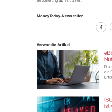
Bevölkerung ab 18 Jahren.
MoneyToday-News teilen
Share
Verwandte Artikel
on
eBi
Faceb
Nut
t
Die 
die 
Erfo
ISO
ist