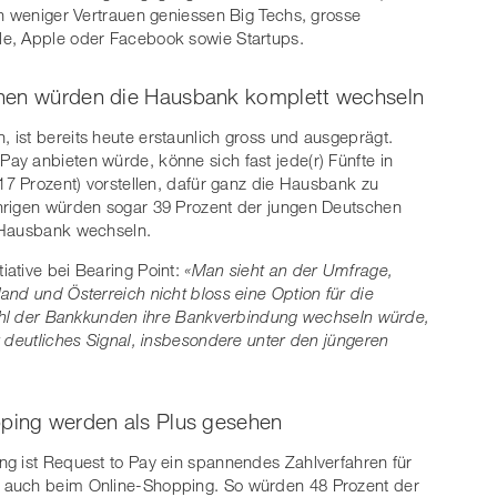
ch weniger Vertrauen geniessen Big Techs, grosse
le, Apple oder Facebook sowie Startups.
chen würden die Hausbank komplett wechseln
ist bereits heute erstaunlich gross und ausgeprägt.
y anbieten würde, könne sich fast jede(r) Fünfte in
17 Prozent) vorstellen, dafür ganz die Hausbank zu
hrigen würden sogar 39 Prozent der jungen Deutschen
e Hausbank wechseln.
tiative bei Bearing Point:
«Man sieht an der Umfrage,
and und Österreich nicht bloss eine Option für die
nzahl der Bankkunden ihre Bankverbindung wechseln würde,
r deutliches Signal, insbesondere unter den jüngeren
pping werden als Plus gesehen
ng ist Request to Pay ein spannendes Zahlverfahren für
 auch beim Online-Shopping. So würden 48 Prozent der