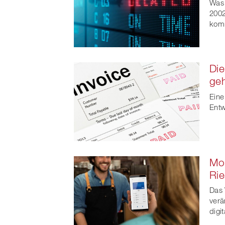
Was 
2002
kom
Die
geh
Eine
Entw
Mob
Rie
Das 
verä
digi