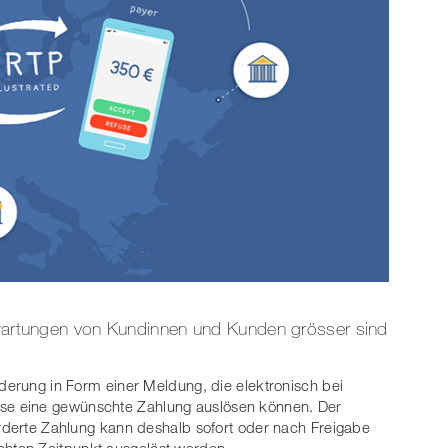
Erwartungen von Kundinnen und Kunden grösser sind
rderung in Form einer Meldung, die elektronisch bei
e eine gewünschte Zahlung auslösen können. Der
orderte Zahlung kann deshalb sofort oder nach Freigabe
hten Zeitpunkt ausgelöst werden.