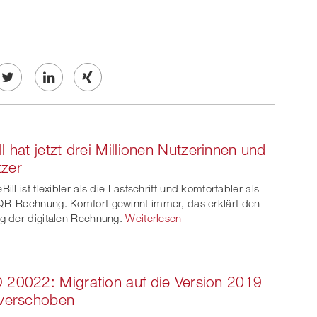
Twe
Share
Share
et
on
on
ll hat jetzt drei Millionen Nutzerinnen und
ook
on
linkedin
Xing
zer
witt
eBill ist flexibler als die Lastschrift und komfortabler als
QR-Rechnung. Komfort gewinnt immer, das erklärt den
er
lg der digitalen Rechnung.
Weiterlesen
 20022: Migration auf die Version 2019
 verschoben