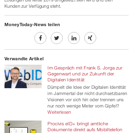
Kunden zur Verfügung steht.
MoneyToday-News teilen
Share
Twe
Share
Share
Verwandte Artikel
on
et
on
on
Im Gespräch mit Frank S. Jorga zur
Facebook
on
linkedin
Xing
Gegenwart und zur Zukunft der
Digitalen Identität
twitt
Dümpelt die Idee der Digitalen Identität
im Jammertal der nicht durchsetzbaren
er
Visionen vor sich hin oder trennen uns
nur noch wenige Meter vom Gipfel?
Weiterlesen
Procivis eID+ bringt amtliche
Dokumente direkt aufs Mobiltelefon