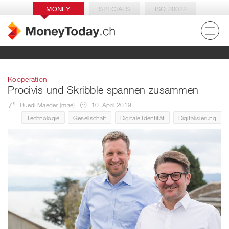
MONEY
SPECIALS
ISO 20022
Kooperation
Procivis und Skribble spannen zusammen
Ruedi Maeder (mae)
10. April 2019
Technologie
Gesellschaft
Digitale Identität
Digitalisierung