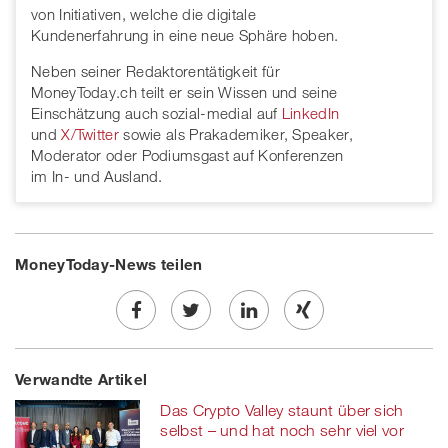
von Initiativen, welche die digitale
Kundenerfahrung in eine neue Sphäre hoben.
Neben seiner Redaktorentätigkeit für
MoneyToday.ch teilt er sein Wissen und seine
Einschätzung auch sozial-medial auf
LinkedIn
und
X/Twitter
sowie als Prakademiker, Speaker,
Moderator oder Podiumsgast auf Konferenzen
im In- und Ausland.
MoneyToday-News teilen
Share
Twe
Share
Share
Verwandte Artikel
on
et
on
on
Das Crypto Valley staunt über sich
Facebook
on
linkedin
Xing
selbst – und hat noch sehr viel vor