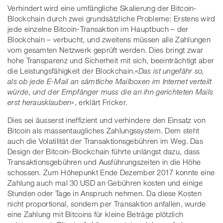
Verhindert wird eine umfängliche Skalierung der Bitcoin-
Blockchain durch zwei grundsätzliche Probleme: Erstens wird
jede einzelne Bitcoin-Transaktion im Hauptbuch – der
Blockchain – verbucht, und zweitens müssen alle Zahlungen
vom gesamten Netzwerk geprüft werden. Dies bringt zwar
hohe Transparenz und Sicherheit mit sich, beeinträchtigt aber
die Leistungsfähigkeit der Blockchain.
«Das ist ungefähr so,
als ob jede E-Mail an sämtliche Mailboxen im Internet verteilt
würde, und der Empfänger muss die an ihn gerichteten Mails
erst herausklauben»
, erklärt Fricker.
Dies sei äusserst ineffizient und verhindere den Einsatz von
Bitcoin als massentaugliches Zahlungssystem. Dem steht
auch die Volatilität der Transaktionsgebühren im Weg. Das
Design der Bitcoin-Blockchain führte unlängst dazu, dass
Transaktionsgebühren und Ausführungszeiten in die Höhe
schossen. Zum Höhepunkt Ende Dezember 2017 konnte eine
Zahlung auch mal 30 USD an Gebühren kosten und einige
Stunden oder Tage in Anspruch nehmen. Da diese Kosten
nicht proportional, sondern per Transaktion anfallen, wurde
eine Zahlung mit Bitcoins für kleine Beträge plötzlich