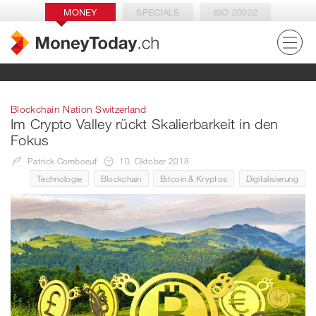
MONEY
SPECIALS
ISO 20022
Blockchain Nation Switzerland
Im Crypto Valley rückt Skalierbarkeit in den
Fokus
Patrick Comboeuf
10. Oktober 2018
Technologie
Blockchain
Bitcoin & Kryptos
Digitalisierung