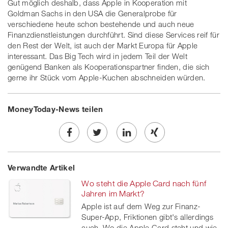
Gut möglich deshalb, dass Apple in Kooperation mit
Goldman Sachs in den USA die Generalprobe für
verschiedene heute schon bestehende und auch neue
Finanzdienstleistungen durchführt. Sind diese Services reif für
den Rest der Welt, ist auch der Markt Europa für Apple
interessant. Das Big Tech wird in jedem Teil der Welt
genügend Banken als Kooperationspartner finden, die sich
gerne ihr Stück vom Apple-Kuchen abschneiden würden.
MoneyToday-News teilen
Share
Twe
Share
Share
Verwandte Artikel
on
et
on
on
Wo steht die Apple Card nach fünf
Facebook
on
linkedin
Xing
Jahren im Markt?
Apple ist auf dem Weg zur Finanz-
twitt
Super-App, Friktionen gibt's allerdings
auch. Wo die Apple Card steht und wie