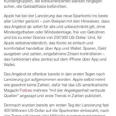
Kundengruppen, die konkurrenzierten Banken hingegen
schon, die Geldabflüsse befürchten.
Apple hat bei der Lancierung das neue Sparkonto ins beste
aller Lichter gerückt – zum Beispiel mit den Hinweisen, dass
das Angebot ab sofort für alle und unbeschränkt gilt, ohne
Mindestguthaben oder Mindesteinlage, frei von Gebühren
und bis zu einer Grenze von 250'000 US-Dollar. Und, für
Apple selbstverständlich, das Konto ist einfach und
komfortabel handelbar über App und Wallet. Sparen, Geld
ausgeben und zahlen, eingefahrene Zinsen kontrollieren –
das funktioniert alles zentral auf dem iPhone über App und
Wallet.
Das Angebot ist offenbar bereits in den ersten Tagen nach
Lancierung gut aufgenommen worden. Apple selbst nennt
wie gewohnt keine Zahlen, dafür hat das US-amerikanische
Magazin
Forbes
mehrere
"mit der Angelegenheit vertraute
Quellen"
angezapt und erste Trends in Zahlen publiziert.
Demnach wurden bereits am ersten Tag der Lancierung fast
400 Millionen US-Dollar auf die Sparkonten einbezahlt, nach
vier Tagen soll knapp eine Milliarde zusammengekommen