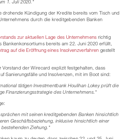
m 1. Juli 2020."
e drohende Kündigung der Kredite bereits vom Tisch und
es Unternehmens durch die kreditgebenden Banken
rstands zur aktuellen Lage des Unternehmens
richtig
s Bankenkonsortiums bereits am 22. Juni 2020 erfüllt,
trag auf die Eröffnung eines Insolvenzverfahren
gestellt
 Vorstand der Wirecard explizit festgehalten, dass
 auf Sanierungsfälle und Insolvenzen, mit im Boot sind:
ational tätigen Investmentbank Houlihan Lokey prüft die
tige Finanzierungsstrategie des Unternehmens."
ge:
Gesprächen mit seinen kreditgebenden Banken hinsichtlich
eren Geschäftsbeziehung, inklusive hinsichtlich einer
r bestehenden Ziehung."
 Banken kaum zu deuten, dass zwischen 22. und 25. Juni