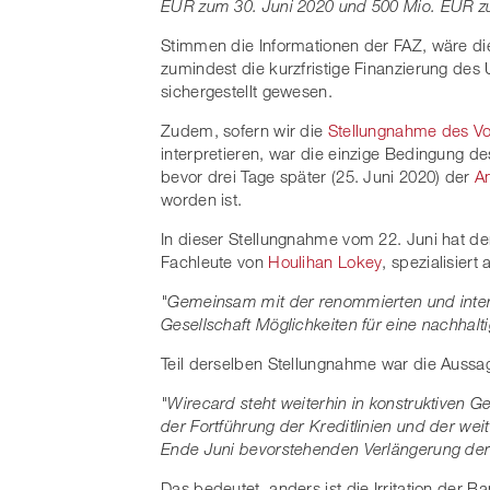
EUR zum 30. Juni 2020 und 500 Mio. EUR zu
Stimmen die Informationen der FAZ, wäre di
zumindest die kurzfristige Finanzierung d
sichergestellt gewesen.
Zudem, sofern wir die
Stellungnahme des Vo
interpretieren, war die einzige Bedingung de
bevor drei Tage später (25. Juni 2020) der
An
worden ist.
In dieser Stellungnahme vom 22. Juni hat der
Fachleute von
Houlihan Lokey
, spezialisiert
"Gemeinsam mit der renommierten und intern
Gesellschaft Möglichkeiten für eine nachhal
Teil derselben Stellungnahme war die Aussa
"Wirecard steht weiterhin in konstruktiven 
der Fortführung der Kreditlinien und der weit
Ende Juni bevorstehenden Verlängerung de
Das bedeutet, anders ist die Irritation der