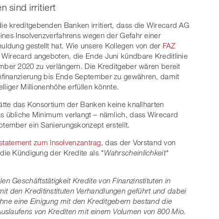
sind irritiert
e kreditgebenden Banken irritiert, dass die Wirecard AG
ines Insolvenzverfahrens wegen der Gefahr einer
ldung gestellt hat. Wie unsere Kollegen von der
FAZ
 Wirecard angeboten, die Ende Juni kündbare Kreditlinie
mber 2020 zu verlängern. Die Kreditgeber wären bereit
nfinanzierung bis Ende September zu gewähren, damit
lliger Millionenhöhe erfüllen könnte.
hätte das Konsortium der Banken keine knallharten
as übliche Minimum verlangt – nämlich, dass Wirecard
ptember ein Sanierungskonzept erstellt.
tatement zum Insolvenzantrag
, das der Vorstand von
 die Kündigung der Kredite als
"Wahrscheinlichkeit"
 Geschäftstätigkeit Kredite von Finanzinstituten in
t den Kreditinstituten Verhandlungen geführt und dabei
Ohne eine Einigung mit den Kreditgebern bestand die
Auslaufens von Krediten mit einem Volumen von 800 Mio.