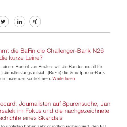
Twe
Share
Share
et
on
on
mt die BaFin die Challenger-Bank N26
ook
on
linkedin
Xing
die kurze Leine?
witt
 einem Bericht von Reuters will die Bundesanstalt für
nzdienstleistungsaufsicht (BaFin) die Smartphone-Bank
er
umfassender kontrollieren.
Weiterlesen
ecard: Journalisten auf Spurensuche, Jan
salek im Fokus und die nachgezeichnete
chichte eines Skandals
 Journalisten haben sehr gründlich recherchiert, den Fall