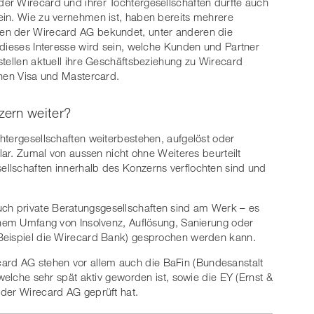
er Wirecard und ihrer Tochtergesellschaften dürfte auch
ein. Wie zu vernehmen ist, haben bereits mehrere
en der Wirecard AG bekundet, unter anderen die
 dieses Interesse wird sein, welche Kunden und Partner
stellen aktuell ihre Geschäftsbeziehung zu Wirecard
onen Visa und Mastercard.
zern weiter?
htergesellschaften weiterbestehen, aufgelöst oder
klar. Zumal von aussen nicht ohne Weiteres beurteilt
llschaften innerhalb des Konzerns verflochten sind und
h private Beratungsgesellschaften sind am Werk – es
chem Umfang von Insolvenz, Auflösung, Sanierung oder
Beispiel die Wirecard Bank) gesprochen werden kann.
rd AG stehen vor allem auch die BaFin (Bundesanstalt
 welche sehr spät aktiv geworden ist, sowie die EY (Ernst &
 der Wirecard AG geprüft hat.