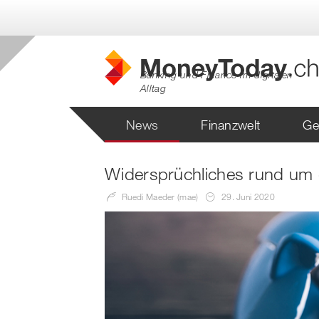
Banking und Finance im digitalen
Alltag
News
Finanzwelt
Ge
Widersprüchliches rund um 
Ruedi Maeder (mae)
29. Juni 2020