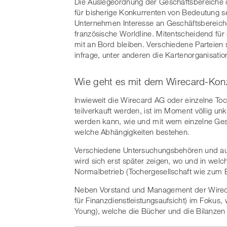
Die Auslegeordnung der Geschäftsbereiche d
für bisherige Konkurrenten von Bedeutung s
Unternehmen Interesse an Geschäftsbereich
französische Worldline. Mitentscheidend für
mit an Bord bleiben. Verschiedene Parteien 
infrage, unter anderen die Kartenorganisati
Wie geht es mit dem Wirecard-Kon
Inwieweit die Wirecard AG oder einzelne Toc
teilverkauft werden, ist im Moment völlig un
werden kann, wie und mit wem einzelne Gese
welche Abhängigkeiten bestehen.
Verschiedene Untersuchungsbehören und auc
wird sich erst später zeigen, wo und in wel
Normalbetrieb (Tochergesellschaft wie zum 
Neben Vorstand und Management der Wireca
für Finanzdienstleistungsaufsicht) im Fokus,
Young), welche die Bücher und die Bilanzen