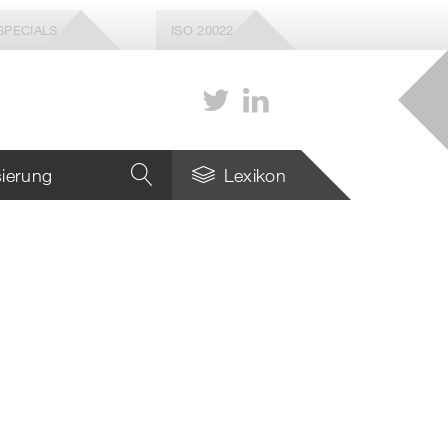
SPECIALS
ISO 20022
isierung
Lexikon