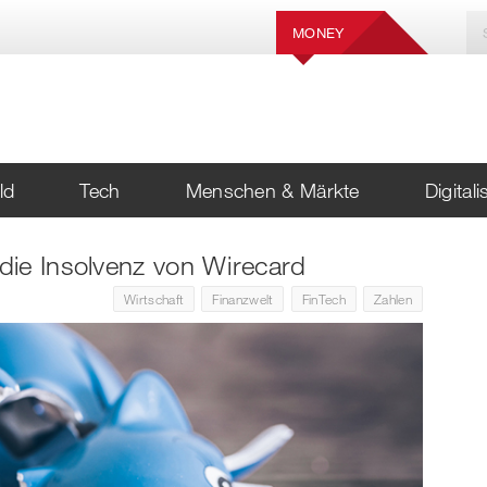
MONEY
ld
Tech
Menschen & Märkte
Digital
die Insolvenz von Wirecard
Wirtschaft
Finanzwelt
FinTech
Zahlen