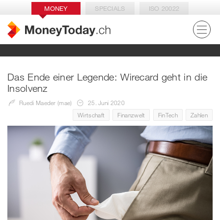
MONEY
SPECIALS
ISO 20022
Das Ende einer Legende: Wirecard geht in die
Insolvenz
Ruedi Maeder (mae)
25. Juni 2020
Wirtschaft
Finanzwelt
FinTech
Zahlen