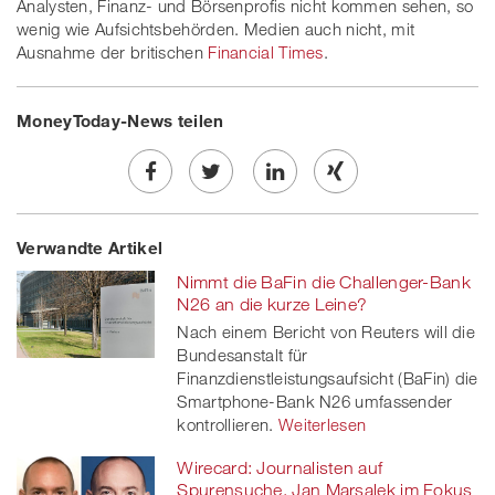
Analysten, Finanz- und Börsenprofis nicht kommen sehen, so
wenig wie Aufsichtsbehörden. Medien auch nicht, mit
Ausnahme der britischen
Financial Times
.
MoneyToday-News teilen
Share
Twe
Share
Share
Verwandte Artikel
on
et
on
on
Nimmt die BaFin die Challenger-Bank
Facebook
on
linkedin
Xing
N26 an die kurze Leine?
Nach einem Bericht von Reuters will die
twitt
Bundesanstalt für
Finanzdienstleistungsaufsicht (BaFin) die
er
Smartphone-Bank N26 umfassender
kontrollieren.
Weiterlesen
Wirecard: Journalisten auf
Spurensuche, Jan Marsalek im Fokus