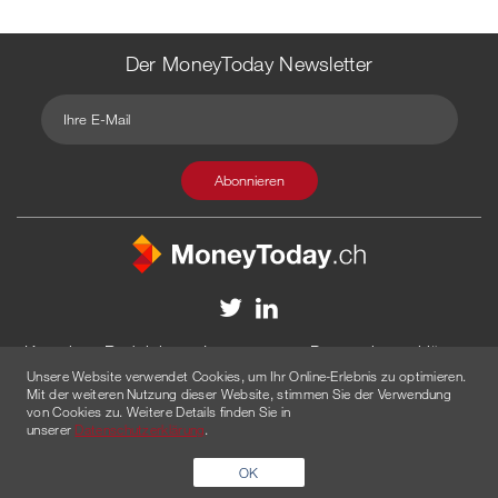
Der MoneyToday Newsletter
Kontakt
Redaktion
Impressum
Datenschutzerklärung
Unsere Website verwendet Cookies, um Ihr Online-Erlebnis zu optimieren.
Disclaimer
Werbung
Mit der weiteren Nutzung dieser Website, stimmen Sie der Verwendung
von Cookies zu. Weitere Details finden Sie in
© 2026 Created by
AGENTUR AM WASSER
unserer
Datenschutzerklärung
.
OK