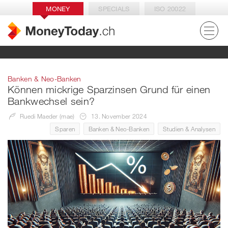
MONEY
SPECIALS
ISO 20022
Banken & Neo-Banken
Können mickrige Sparzinsen Grund für einen
Bankwechsel sein?
Ruedi Maeder (mae)
13. November 2024
Sparen
Banken & Neo-Banken
Studien & Analysen