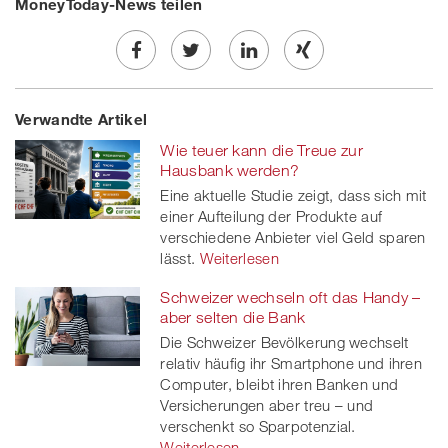
MoneyToday-News teilen
Share
Twe
Share
Share
Verwandte Artikel
on
et
on
on
Wie teuer kann die Treue zur
Facebook
on
linkedin
Xing
Hausbank werden?
Eine aktuelle Studie zeigt, dass sich mit
twitt
einer Aufteilung der Produkte auf
verschiedene Anbieter viel Geld sparen
er
lässt.
Weiterlesen
Schweizer wechseln oft das Handy –
aber selten die Bank
Die Schweizer Bevölkerung wechselt
relativ häufig ihr Smartphone und ihren
Computer, bleibt ihren Banken und
Versicherungen aber treu – und
verschenkt so Sparpotenzial.
Weiterlesen