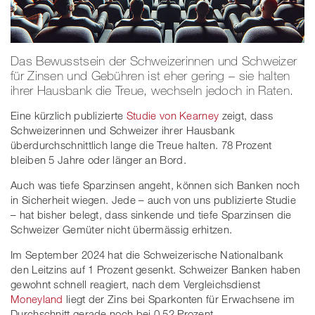
Das Bewusstsein der Schweizerinnen und Schweizer
für Zinsen und Gebühren ist eher gering – sie halten
ihrer Hausbank die Treue, wechseln jedoch in Raten.
Eine kürzlich publizierte
Studie von Kearney
zeigt, dass
Schweizerinnen und Schweizer ihrer Hausbank
überdurchschnittlich lange die Treue halten. 78 Prozent
bleiben 5 Jahre oder länger an Bord.
Auch was tiefe Sparzinsen angeht, können sich Banken noch
in Sicherheit wiegen. Jede – auch von uns publizierte Studie
– hat bisher belegt, dass sinkende und tiefe Sparzinsen die
Schweizer Gemüter nicht übermässig erhitzen.
Im September 2024 hat die Schweizerische Nationalbank
den Leitzins auf 1 Prozent gesenkt. Schweizer Banken haben
gewohnt schnell reagiert, nach dem Vergleichsdienst
Moneyland
liegt der Zins bei Sparkonten für Erwachsene im
Durchschnitt gerade noch bei 0.52 Prozent.