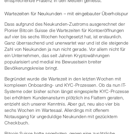
entsprechende Präsenz in den Medien geniesst.
Wartezeiten für Neukunden – mit eingebauter Überholspur
Dass aufgrund des Neukunden-Zustroms ausgerechnet der
Pionier Bitcoin Suisse die Wartezeiten für Kontoeröffnungen
auf vier bis sechs Wochen hochgesetzt hat, ist erstaunlich.
Ganz überraschend und unerwartet war und ist die steigende
Zahl von Neukunden ja nun nicht gerade. Vor allem nicht für
ein Unternehmen, das seit Jahren Kryptowährungen
popularisiert und medial ins Bewusstsein breiter
Bevölkerungskreise bringt.
Begründet wurde die Wartezeit in den letzten Wochen mit
komplexen Onboarding- und KYC-Prozessen. Ob da nun IT-
Systeme oder bisher schon längst eingespielte KYC-Prozesse
bei erhöhtem Kundenansturm plötzlich ins Flattern geraten,
entzieht sich unserer Kenntnis. Aber gut, neu also vier bis
sechs Wochen im Wartesaal. Allerdings mit offenem
Notausgang für ungeduldige Neukunden mit gezücktem
Checkbuch.
Bitcoin Suisse hatte angeboten, gegen eine zusätzliche