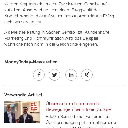
sie den Kryptomarkt in eine Zweiklassen-Gesellschaft
aufteilen. Ausgerechnet von einem Flaggschiff der
Kryptobranche, das auf seinen selbst produzierten Erfolg
nicht vorbereitet ist.
Als Meisterleistung in Sachen Sensibilität, Kundennähe,
Marketing und Kommunikation wird das Beispiel
wahrscheinlich nicht in die Geschichte eingehen.
MoneyToday-News teilen
Share
Twe
Share
Share
Verwandte Artikel
on
et
on
on
Überraschende personelle
Facebook
on
linkedin
Xing
Bewegungen bei Bitcoin Suisse
Bitcoin Suisse bleibt weiterhin für
twitt
Überraschungen gut – nicht nur eine