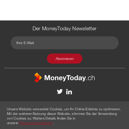
Der MoneyToday Newsletter
Kontakt
Redaktion
Impressum
Datenschutzerklärung
Unsere Website verwendet Cookies, um Ihr Online-Erlebnis zu optimieren.
Disclaimer
Werbung
Mit der weiteren Nutzung dieser Website, stimmen Sie der Verwendung
von Cookies zu. Weitere Details finden Sie in
© 2026 Created by
AGENTUR AM WASSER
unserer
Datenschutzerklärung
.