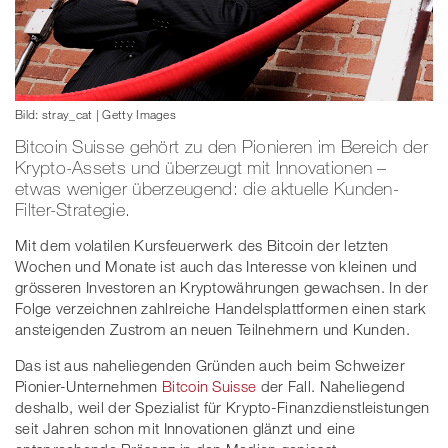
Bild: stray_cat | Getty Images
Bitcoin Suisse gehört zu den Pionieren im Bereich der
Krypto-Assets und überzeugt mit Innovationen –
etwas weniger überzeugend: die aktuelle Kunden-
Filter-Strategie.
Mit dem volatilen Kursfeuerwerk des Bitcoin der letzten
Wochen und Monate ist auch das Interesse von kleinen und
grösseren Investoren an Kryptowährungen gewachsen. In der
Folge verzeichnen zahlreiche Handelsplattformen einen stark
ansteigenden Zustrom an neuen Teilnehmern und Kunden.
Das ist aus naheliegenden Gründen auch beim Schweizer
Pionier-Unternehmen
Bitcoin Suisse
der Fall. Naheliegend
deshalb, weil der Spezialist für Krypto-Finanzdienstleistungen
seit Jahren schon mit Innovationen glänzt und eine