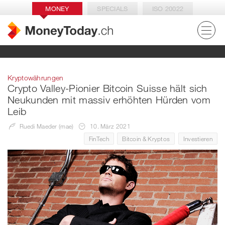
MONEY
SPECIALS
ISO 20022
Kryptowährungen
Crypto Valley-Pionier Bitcoin Suisse hält sich
Neukunden mit massiv erhöhten Hürden vom
Leib
Ruedi Maeder (mae)
10. März 2021
FinTech
Bitcoin & Kryptos
Investieren