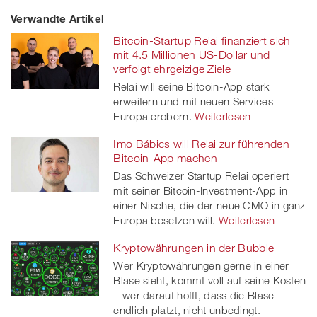
Verwandte Artikel
on
et
on
on
Bitcoin-Startup Relai finanziert sich
Facebook
on
linkedin
Xing
mit 4.5 Millionen US-Dollar und
verfolgt ehrgeizige Ziele
twitt
Relai will seine Bitcoin-App stark
erweitern und mit neuen Services
er
Europa erobern.
Weiterlesen
Imo Bábics will Relai zur führenden
Bitcoin-App machen
Das Schweizer Startup Relai operiert
mit seiner Bitcoin-Investment-App in
einer Nische, die der neue CMO in ganz
Europa besetzen will.
Weiterlesen
Kryptowährungen in der Bubble
Wer Kryptowährungen gerne in einer
Blase sieht, kommt voll auf seine Kosten
– wer darauf hofft, dass die Blase
endlich platzt, nicht unbedingt.