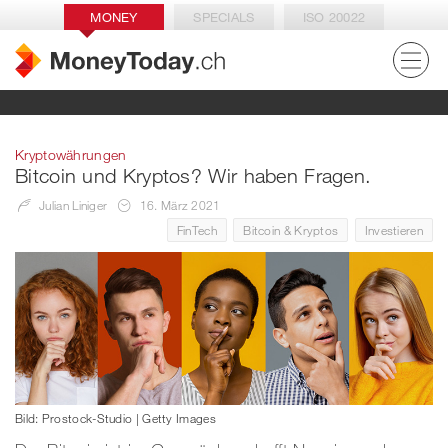
MONEY
SPECIALS
ISO 20022
Kryptowährungen
Bitcoin und Kryptos? Wir haben Fragen.
Julian Liniger
16. März 2021
FinTech
Bitcoin & Kryptos
Investieren
Bild: Prostock-Studio | Getty Images