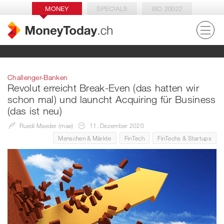
MONEY
SPECIALS
ISO 20022
Challenger-Banken
Revolut erreicht Break-Even (das hatten wir
schon mal) und launcht Acquiring für Business
(das ist neu)
Ruedi Maeder (mae)
11. Dezember 2020
Menschen & Märkte
FinTech
FinTechs & Startups