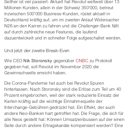
Seither ist viel passiert. Aktuell hat Revolut weltweit über 13
Millionen Kunden, allein in der Schweiz 350'000, betreut
inzwischen 500'000 Business-Kunden, rüstet aktuell in
Deutschland kräftig auf, um im zweiten Anlauf Widersacher
N26 an den Karren zu fahren und die Challenger-Bank fällt
auf durch zahlreiche neue Features, die laufend
dazuentwickelt und in schneller Folge aufgeschaltet werden.
Und jetzt der zweite Break-Even
Wie CEO
Nik Storonsky
gegenüber
CNBC
zu Protokoll
gegeben hat, soll Revolut im November 2020 die
Gewinnschwelle erreicht haben.
Die Corona-Pandemie hat auch bei Revolut Spuren
hinterlassen. Nach Storonsky sind die Erlöse zum Teil um 40
Prozent eingebrochen, weil der stark reduzierte Einsatz der
Karten kräftig auf die wichtige Einnahmequelle der
Interchange-Gebühren gedrückt hat. Ein Effekt, der auch
andere Neo-Banken hart getroffen hat. Die Frage, die sich für
alle Neos gestellt hat: Können Umsatzeinbussen auf der einen
Seite durch andere Ertragskanäle kompensiert werden? Eine