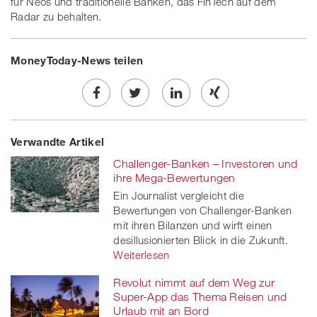
für Neos und traditionelle Banken, das FinTech auf dem
Radar zu behalten.
MoneyToday-News teilen
Share
Twe
Share
Share
Verwandte Artikel
on
et
on
on
Challenger-Banken – Investoren und
Facebook
on
linkedin
Xing
ihre Mega-Bewertungen
Ein Journalist vergleicht die
twitt
Bewertungen von Challenger-Banken
mit ihren Bilanzen und wirft einen
er
desillusionierten Blick in die Zukunft.
Weiterlesen
Revolut nimmt auf dem Weg zur
Super-App das Thema Reisen und
Urlaub mit an Bord