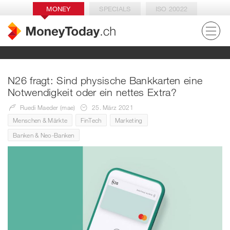
MONEY
SPECIALS
ISO 20022
N26 fragt: Sind physische Bankkarten eine
Notwendigkeit oder ein nettes Extra?
Ruedi Maeder (mae)
25. März 2021
Menschen & Märkte
FinTech
Marketing
Banken & Neo-Banken