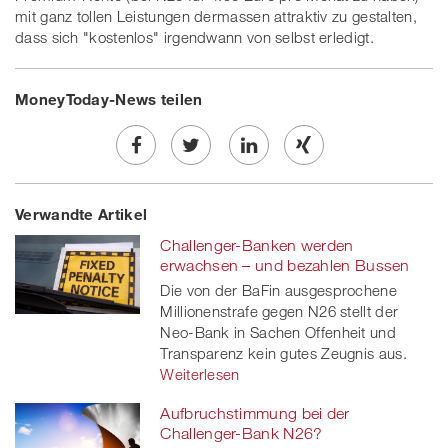
mit ganz tollen Leistungen dermassen attraktiv zu gestalten,
dass sich "kostenlos" irgendwann von selbst erledigt.
MoneyToday-News teilen
Share
Twe
Share
Share
Verwandte Artikel
on
et
on
on
Challenger-Banken werden
Facebook
on
linkedin
Xing
erwachsen – und bezahlen Bussen
Die von der BaFin ausgesprochene
twitt
Millionenstrafe gegen N26 stellt der
Neo-Bank in Sachen Offenheit und
er
Transparenz kein gutes Zeugnis aus.
Weiterlesen
Aufbruchstimmung bei der
Challenger-Bank N26?