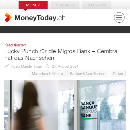
MONEY
SPECIALS
ISO 20022
Kreditkarten
Lucky Punch für die Migros Bank – Cembra
hat das Nachsehen
Ruedi Maeder (mae)
24. August 2021
Menschen & Märkte
Banken & Neo-Banken
Zahlen