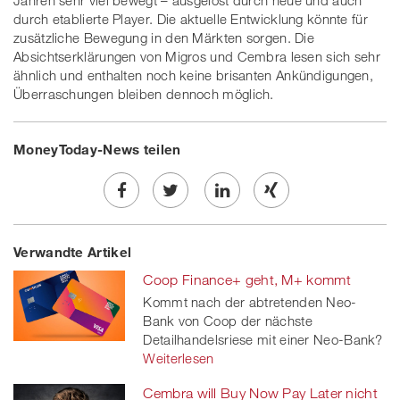
Jahren sehr viel bewegt – ausgelöst durch neue und auch
durch etablierte Player. Die aktuelle Entwicklung könnte für
zusätzliche Bewegung in den Märkten sorgen. Die
Absichtserklärungen von Migros und Cembra lesen sich sehr
ähnlich und enthalten noch keine brisanten Ankündigungen,
Überraschungen bleiben dennoch möglich.
MoneyToday-News teilen
Share
Twe
Share
Share
Verwandte Artikel
on
et
on
on
Coop Finance+ geht, M+ kommt
Facebook
on
linkedin
Xing
Kommt nach der abtretenden Neo-
Bank von Coop der nächste
twitt
Detailhandelsriese mit einer Neo-Bank?
er
Weiterlesen
Cembra will Buy Now Pay Later nicht