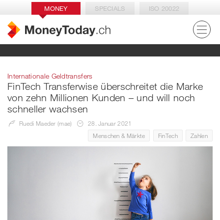
MONEY
SPECIALS
ISO 20022
Internationale Geldtransfers
FinTech Transferwise überschreitet die Marke
von zehn Millionen Kunden – und will noch
schneller wachsen
Ruedi Maeder (mae)
28. Januar 2021
Menschen & Märkte
FinTech
Zahlen