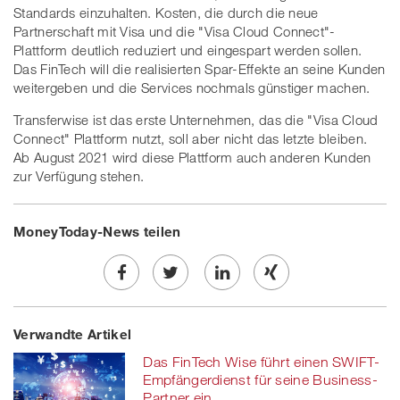
Standards einzuhalten. Kosten, die durch die neue
Partnerschaft mit Visa und die "Visa Cloud Connect"-
Plattform deutlich reduziert und eingespart werden sollen.
Das FinTech will die realisierten Spar-Effekte an seine Kunden
weitergeben und die Services nochmals günstiger machen.
Transferwise ist das erste Unternehmen, das die "Visa Cloud
Connect" Plattform nutzt, soll aber nicht das letzte bleiben.
Ab August 2021 wird diese Plattform auch anderen Kunden
zur Verfügung stehen.
MoneyToday-News teilen
Share
Twe
Share
Share
Verwandte Artikel
on
et
on
on
Das FinTech Wise führt einen SWIFT-
Facebook
on
linkedin
Xing
Empfängerdienst für seine Business-
Partner ein