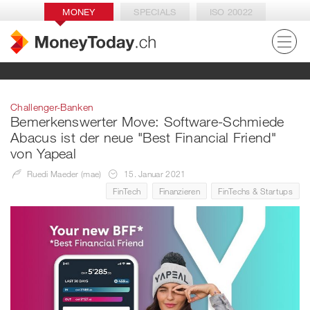
MONEY
SPECIALS
ISO 20022
Challenger-Banken
Bemerkenswerter Move: Software-Schmiede
Abacus ist der neue "Best Financial Friend"
von Yapeal
Ruedi Maeder (mae)
15. Januar 2021
FinTech
Finanzieren
FinTechs & Startups