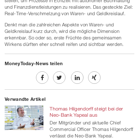
stellen, um Prozesse in Echtzeit mit autonomer Buchhaltung
und Finanzdienstleistungen zu realisieren. Das gesteckte Ziel:
Real-Time-Verschmelzung von Waren- und Geldkreislauf.
Denkt man die zahlreichen Aspekte von Waren- und
Geldkreislauf kurz durch, wird die mögliche Dimension
erkennbar. So oder so, erste Früchte des gemeinsamen
Wirkens dürften eher schnell reifen und sichtbar werden.
MoneyToday-News teilen
Share
Twe
Share
Share
Verwandte Artikel
on
et
on
on
Thomas Hilgendorff steigt bei der
Facebook
on
linkedin
Xing
Neo-Bank Yapeal aus
Der Mitgründer und aktuelle Chief
twitt
Commercial Officer Thomas Hilgendorff
verlässt die Neo-Bank Yapeal.
er