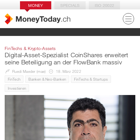
MONEY
SPECIALS
ISO 20022
FinTechs & Krypto-Assets
Digital-Asset-Spezialist CoinShares erweitert
seine Beteiligung an der FlowBank massiv
Ruedi Maeder (mae)
18. März 2022
FinTech
Banken & Neo-Banken
FinTechs & Startups
Investieren