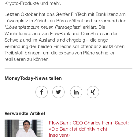
Krypto-Produkte und mehr.
Letzten Oktober hat das Genfer FinTech mit Banklizenz am
Löwenplatz in Zürich ein Büro eröffnet und kurzerhand den
"Löwenplatz zum neuen Paradeplatz"
erklärt. Die
Wachstumspläne von FlowBank und CoinShares in der
Schweiz und im Ausland sind ehrgeizig – die enge
Verbindung der beiden FinTechs soll offenbar zusätzlichen
Treibstoff bringen, um die expansiven Pläne schneller
realisieren zu können.
MoneyToday-News teilen
Share
Twe
Share
Share
Verwandte Artikel
on
et
on
on
FlowBank-CEO Charles Henri Sabet:
Facebook
on
linkedin
Xing
«Die Bank ist definitiv nicht
insolvent»