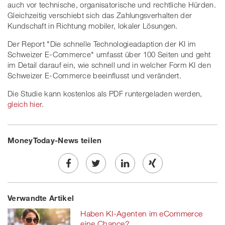
auch vor technische, organisatorische und rechtliche Hürden.
Gleichzeitig verschiebt sich das Zahlungsverhalten der
Kundschaft in Richtung mobiler, lokaler Lösungen.
Der Report "Die schnelle Technologieadaption der KI im
Schweizer E-Commerce" umfasst über 100 Seiten und geht
im Detail darauf ein, wie schnell und in welcher Form KI den
Schweizer E-Commerce beeinflusst und verändert.
Die Studie kann kostenlos als PDF runtergeladen werden,
gleich hier
.
MoneyToday-News teilen
Share
Twe
Share
Share
Verwandte Artikel
on
et
on
on
Haben KI-Agenten im eCommerce
Facebook
on
linkedin
Xing
eine Chance?