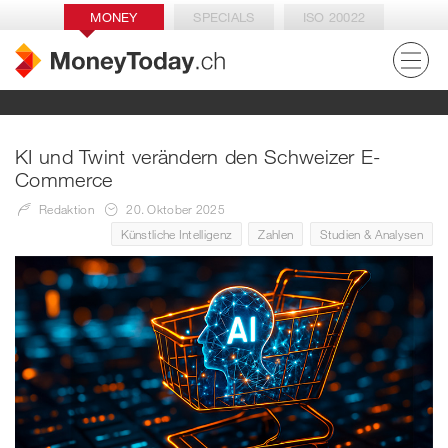
MONEY
SPECIALS
ISO 20022
KI und Twint verändern den Schweizer E-
Commerce
Redaktion
20. Oktober 2025
Künstliche Intelligenz
Zahlen
Studien & Analysen