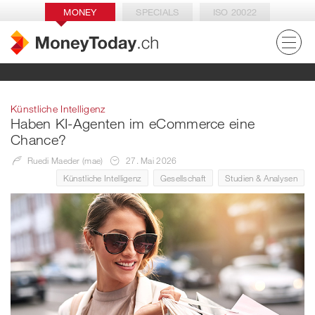
MONEY
SPECIALS
ISO 20022
Künstliche Intelligenz
Haben KI-Agenten im eCommerce eine
Chance?
Ruedi Maeder (mae)
27. Mai 2026
Künstliche Intelligenz
Gesellschaft
Studien & Analysen