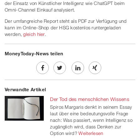
der Einsatz von Künstlicher Intelligenz wie ChatGPT beim
Omni-Channel Einkauf analysiert.
Der umfangreiche Report steht als PDF zur Verfügung und
kann im Online-Shop der HSG kostenlos runtergeladen
werden,
gleich hier
.
MoneyToday-News teilen
Share
Twe
Share
Share
Verwandte Artikel
on
et
on
on
Der Tod des menschlichen Wissens
Facebook
on
linkedin
Xing
Spiros Margaris denkt in seinem Essay
laut über eine bedeutungsvolle Frage
twitt
nach: Was passiert, wenn Intelligenz so
er
zugänglich wird, dass Denken zur
Option wird?
Weiterlesen