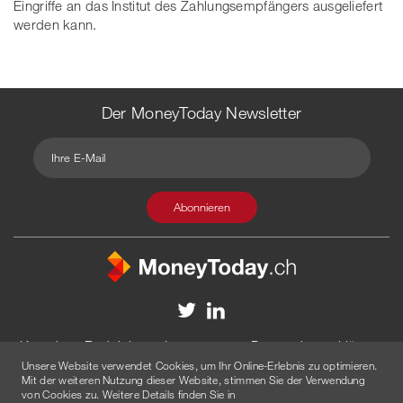
Eingriffe an das Institut des Zahlungsempfängers ausgeliefert
werden kann.
Der MoneyToday Newsletter
Kontakt
Redaktion
Impressum
Datenschutzerklärung
Unsere Website verwendet Cookies, um Ihr Online-Erlebnis zu optimieren.
Disclaimer
Werbung
Mit der weiteren Nutzung dieser Website, stimmen Sie der Verwendung
von Cookies zu. Weitere Details finden Sie in
© 2026 Created by
AGENTUR AM WASSER