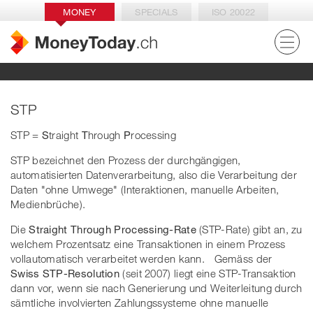
MONEY
SPECIALS
ISO 20022
STP
STP =
S
traight
T
hrough
P
rocessing
STP bezeichnet den Prozess der durchgängigen,
automatisierten Datenverarbeitung, also die Verarbeitung der
Daten "ohne Umwege" (Interaktionen, manuelle Arbeiten,
Medienbrüche).
Die
Straight Through Processing-Rate
(STP-Rate) gibt an, zu
welchem Prozentsatz eine Transaktionen in einem Prozess
vollautomatisch verarbeitet werden kann. Gemäss der
Swiss STP-Resolution
(seit 2007) liegt eine STP-Transaktion
dann vor, wenn sie nach Generierung und Weiterleitung durch
sämtliche involvierten Zahlungssysteme ohne manuelle