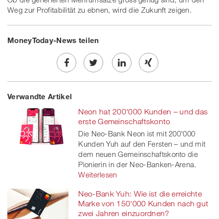
Weg zur Profitabilität zu ebnen, wird die Zukunft zeigen.
MoneyToday-News teilen
Share
Twe
Share
Share
Verwandte Artikel
on
et
on
on
Neon hat 200'000 Kunden – und das
Facebook
on
linkedin
Xing
erste Gemeinschaftskonto
Die Neo-Bank Neon ist mit 200'000
twitt
Kunden Yuh auf den Fersten – und mit
dem neuen Gemeinschaftskonto die
er
Pionierin in der Neo-Banken-Arena.
Weiterlesen
Neo-Bank Yuh: Wie ist die erreichte
Marke von 150'000 Kunden nach gut
zwei Jahren einzuordnen?