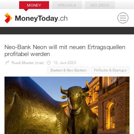
MONEY
SPECIALS
ISO 20022
Neo-Bank Neon will mit neuen Ertragsquellen
profitabel werden
Ruedi Maeder (mae)
15. Juni 2023
Banken & Neo-Banken
FinTechs & Startups