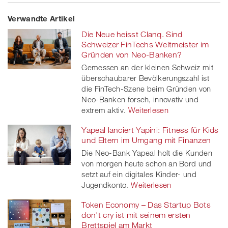
Share
Twe
Share
Share
Verwandte Artikel
on
et
on
on
Die Neue heisst Clanq. Sind
Facebook
on
linkedin
Xing
Schweizer FinTechs Weltmeister im
Gründen von Neo-Banken?
twitt
Gemessen an der kleinen Schweiz mit
überschaubarer Bevölkerungszahl ist
er
die FinTech-Szene beim Gründen von
Neo-Banken forsch, innovativ und
extrem aktiv.
Weiterlesen
Yapeal lanciert Yapini: Fitness für Kids
und Eltern im Umgang mit Finanzen
Die Neo-Bank Yapeal holt die Kunden
von morgen heute schon an Bord und
setzt auf ein digitales Kinder- und
Jugendkonto.
Weiterlesen
Token Economy – Das Startup Bots
don't cry ist mit seinem ersten
Brettspiel am Markt