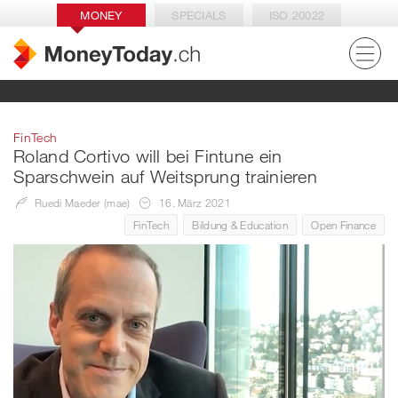
MONEY
SPECIALS
ISO 20022
FinTech
Roland Cortivo will bei Fintune ein
Sparschwein auf Weitsprung trainieren
Ruedi Maeder (mae)
16. März 2021
FinTech
Bildung & Education
Open Finance