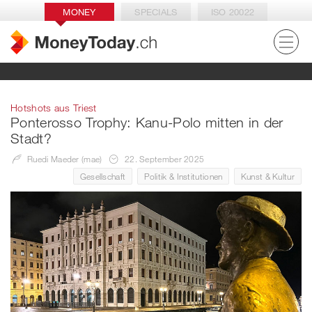
MONEY
SPECIALS
ISO 20022
Hotshots aus Triest
Ponterosso Trophy: Kanu-Polo mitten in der
Stadt?
Ruedi Maeder (mae)
22. September 2025
Gesellschaft
Politik & Institutionen
Kunst & Kultur