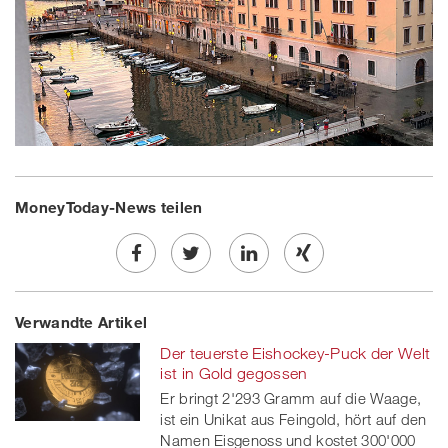
MoneyToday-News teilen
Share
Twe
Share
Share
Verwandte Artikel
on
et
on
on
Der teuerste Eishockey-Puck der Welt
Facebook
on
linkedin
Xing
ist in Gold gegossen
Er bringt 2'293 Gramm auf die Waage,
twitt
ist ein Unikat aus Feingold, hört auf den
Namen Eisgenoss und kostet 300'000
er