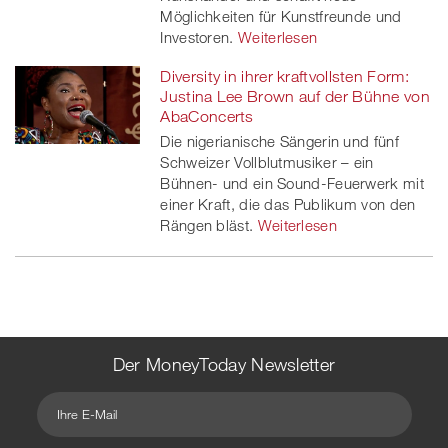
Möglichkeiten für Kunstfreunde und
Investoren.
Weiterlesen
Diversity in ihrer kraftvollsten Form:
Justina Lee Brown auf der Bühne von
AbaConcerts
Die nigerianische Sängerin und fünf
Schweizer Vollblutmusiker – ein
Bühnen- und ein Sound-Feuerwerk mit
einer Kraft, die das Publikum von den
Rängen bläst.
Weiterlesen
Der MoneyToday Newsletter