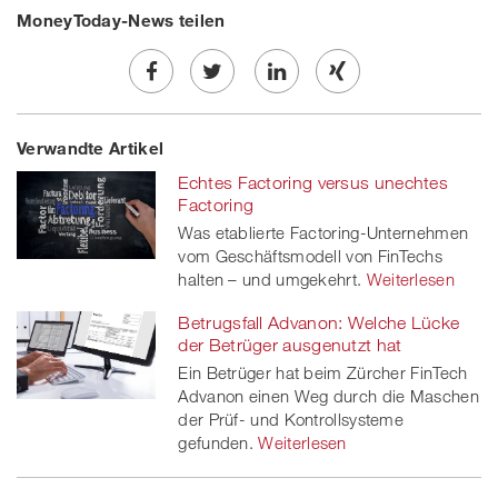
MoneyToday-News teilen
Share
Twe
Share
Share
Verwandte Artikel
on
et
on
on
Echtes Factoring versus unechtes
Facebook
on
linkedin
Xing
Factoring
Was etablierte Factoring-Unternehmen
twitt
vom Geschäftsmodell von FinTechs
halten – und umgekehrt.
er
Weiterlesen
Betrugsfall Advanon: Welche Lücke
der Betrüger ausgenutzt hat
Ein Betrüger hat beim Zürcher FinTech
Advanon einen Weg durch die Maschen
der Prüf- und Kontrollsysteme
gefunden.
Weiterlesen