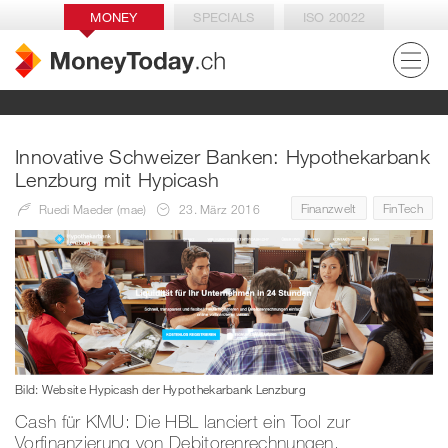
MONEY
SPECIALS
ISO 20022
Innovative Schweizer Banken: Hypothekarbank
Lenzburg mit Hypicash
Finanzwelt
FinTech
Ruedi Maeder (mae)
23. März 2016
Bild: Website Hypicash der Hypothekarbank Lenzburg
Cash für KMU: Die HBL lanciert ein Tool zur
Vorfinanzierung von Debitorenrechnungen.