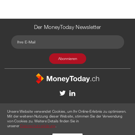
Der MoneyToday Newsletter
Kontakt
Redaktion
Impressum
Datenschutzerklärung
Unsere Website verwendet Cookies, um Ihr Online-Erlebnis zu optimieren.
Disclaimer
Werbung
Mit der weiteren Nutzung dieser Website, stimmen Sie der Verwendung
von Cookies zu. Weitere Details finden Sie in
© 2026 Created by
AGENTUR AM WASSER
unserer
Datenschutzerklärung
.