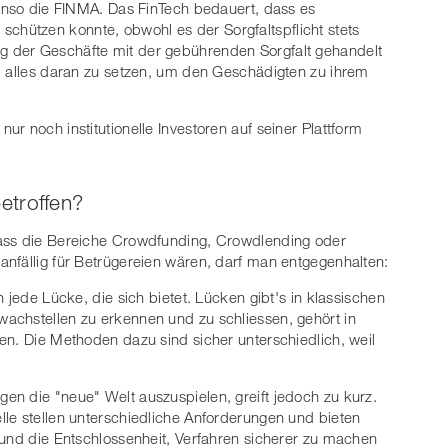
benso die FINMA. Das FinTech bedauert, dass es
at schützen konnte, obwohl es der Sorgfaltspflicht stets
 der Geschäfte mit der gebührenden Sorgfalt gehandelt
, alles daran zu setzen, um den Geschädigten zu ihrem
r noch institutionelle Investoren auf seiner Plattform
etroffen?
dass die Bereiche Crowdfunding, Crowdlending oder
nfällig für Betrügereien wären, darf man entgegenhalten:
 jede Lücke, die sich bietet. Lücken gibt's in klassischen
achstellen zu erkennen und zu schliessen, gehört in
en. Die Methoden dazu sind sicher unterschiedlich, weil
n die "neue" Welt auszuspielen, greift jedoch zu kurz.
le stellen unterschiedliche Anforderungen und bieten
 und die Entschlossenheit, Verfahren sicherer zu machen