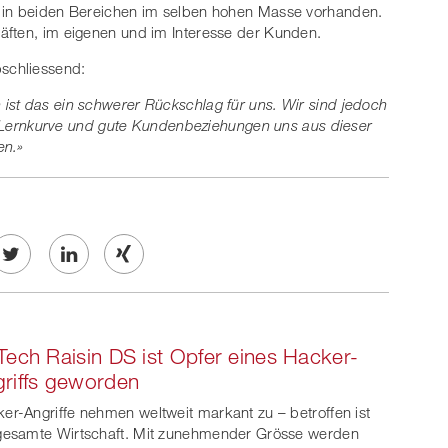
d in beiden Bereichen im selben hohen Masse vorhanden.
äften, im eigenen und im Interesse der Kunden.
schliessend:
ist das ein schwerer Rückschlag für uns. Wir sind jedoch
lle Lernkurve und gute Kundenbeziehungen uns aus dieser
en.»
Twe
Share
Share
et
on
on
Tech Raisin DS ist Opfer eines Hacker-
ook
on
linkedin
Xing
riffs geworden
witt
er-Angriffe nehmen weltweit markant zu – betroffen ist
gesamte Wirtschaft. Mit zunehmender Grösse werden
er