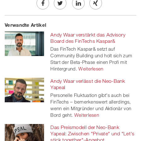
Share
Twe
Share
Share
Verwandte Artikel
on
et
on
on
Andy Waar verstärkt das Advisory
Facebook
on
linkedin
Xing
Board des FinTechs Kaspar&
Das FinTech Kaspar& setzt auf
twitt
Community Building und holt sich zum
Start der Beta-Phase einen Profi mit
er
Hintergrund.
Weiterlesen
Andy Waar verlässt die Neo-Bank
Yapeal
Personelle Fluktuation gibt's auch bei
FinTechs – bemerkenswert allerdings,
wenn ein Mitgründer und Aktionär von
Bord geht.
Weiterlesen
Das Preismodell der Neo-Bank
Yapeal: Zwischen "Private" und "Let's
stick together"-Angebot