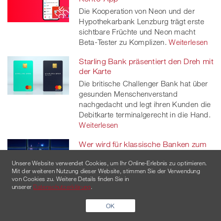
Die Kooperation von Neon und der
Hypothekarbank Lenzburg trägt erste
sichtbare Früchte und Neon macht
Beta-Tester zu Komplizen.
Weiterlesen
Starling Bank präsentiert den Dreh mit
der Karte
Die britische Challenger Bank hat über
gesunden Menschenverstand
nachgedacht und legt ihren Kunden die
Debitkarte terminalgerecht in die Hand.
Weiterlesen
Wer wird für klassische Banken zum
härtesten Gegner?
Unsere Website verwendet Cookies, um Ihr Online-Erlebnis zu optimieren.
Etablierte Finanzinstitute geraten von
Mit der weiteren Nutzung dieser Website, stimmen Sie der Verwendung
drei Seiten unter Druck – und der mit
von Cookies zu. Weitere Details finden Sie in
Abstand härteste Gegner sitzt im
unserer
Datenschutzerklärung
.
eigenen Haus.
Weiterlesen
OK
Revolut: Online Trading zum