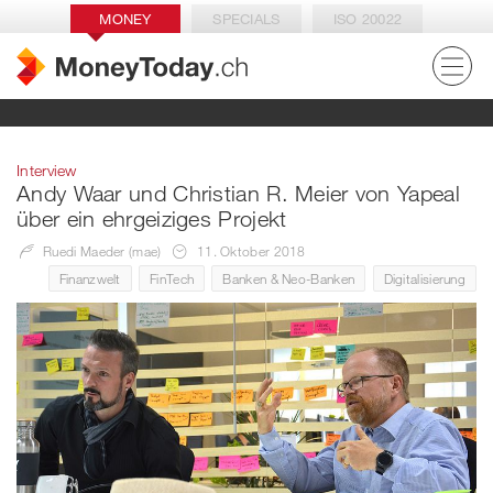
MONEY
SPECIALS
ISO 20022
Interview
Andy Waar und Christian R. Meier von Yapeal
über ein ehrgeiziges Projekt
Ruedi Maeder (mae)
11. Oktober 2018
Finanzwelt
FinTech
Banken & Neo-Banken
Digitalisierung