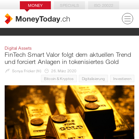
MONEY
SPECIALS
ISO 20022
Digital Assets
FinTech Smart Valor folgt dem aktuellen Trend
und forciert Anlagen in tokenisiertes Gold
Sonya Fricker (fri)
26. März 2020
Bitcoin & Kryptos
Digitalisierung
Investieren