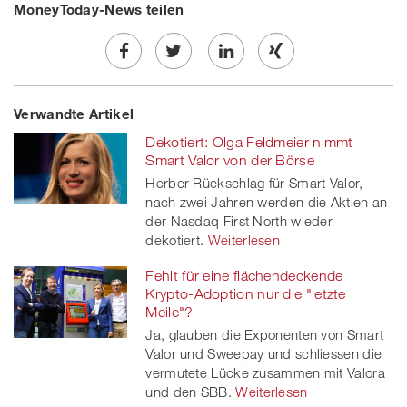
MoneyToday-News teilen
Share
Twe
Share
Share
Verwandte Artikel
on
et
on
on
Dekotiert: Olga Feldmeier nimmt
Facebook
on
linkedin
Xing
Smart Valor von der Börse
Herber Rückschlag für Smart Valor,
twitt
nach zwei Jahren werden die Aktien an
der Nasdaq First North wieder
er
dekotiert.
Weiterlesen
Fehlt für eine flächendeckende
Krypto-Adoption nur die "letzte
Meile"?
Ja, glauben die Exponenten von Smart
Valor und Sweepay und schliessen die
vermutete Lücke zusammen mit Valora
und den SBB.
Weiterlesen