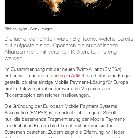
Bild: eskaylim | Getty Images
Die lachenden Dritten wären Big Techs, welche bereits
gut aufgestellt sind. Operieren die europäischen
Allianzen nicht mit vereinten Kräften, kann's eng
werden.
Im Zusammenhang mit der neuen Twint-Allianz (EMPSA)
haben wir in unserem
gestrigen Artikel
die rhetorische Frage
gestellt, ob eine einzige Mobile Payment-Lösung für Europa
nicht erfolgversprechender wäre, im Vergleich zum
Flickenteppich zahlreicher Insellösungen.
Die Gründung der European Mobile Payment Systems
Association (EMPSA) ist grundsätzlich ein guter Schritt,
nur: die bestehende Fragmentierung der Mobile Payment-
Landschaft in Europa bleibt auch mit harmonisierten
Systemen bestehen. Zudem zeigt die Erfahrung, will jeder