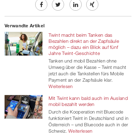
Share
Twe
Share
Share
Verwandte Artikel
on
et
on
on
Twint macht beim Tanken das
Facebook
on
linkedin
Xing
Bezahlen direkt an der Zapfsäule
möglich – dazu ein Blick auf fünf
twitt
Jahre Twint-Geschichte
Tanken und mobil Bezahlen ohne
er
Umweg über die Kasse – Twint macht
jetzt auch die Tankstellen fürs Mobile
Payment an der Zapfsäule klar.
Weiterlesen
Mit Twint kann bald auch im Ausland
mobil bezahlt werden
Durch die Kooperation mit Bluecode
funktioniert Twint in Deutschland und in
Österreich – und Bluecode auch in der
Schweiz.
Weiterlesen