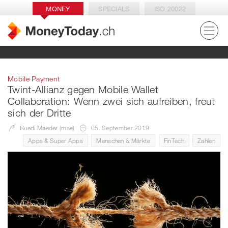
MONEY
SPECIALS
ISO 20022
Mobile Payment
Twint-Allianz gegen Mobile Wallet
Collaboration: Wenn zwei sich aufreiben, freut
sich der Dritte
Ruedi Maeder (mae)
05. September 2019
Apps & Super Apps
Menschen & Märkte
FinTech
Zahlen