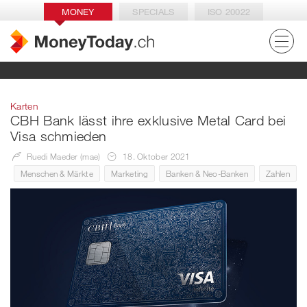
MONEY
SPECIALS
ISO 20022
Karten
CBH Bank lässt ihre exklusive Metal Card bei
Visa schmieden
Ruedi Maeder (mae)
18. Oktober 2021
Menschen & Märkte
Marketing
Banken & Neo-Banken
Zahlen