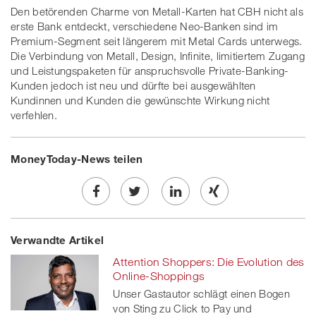
Den betörenden Charme von Metall-Karten hat CBH nicht als
erste Bank entdeckt, verschiedene Neo-Banken sind im
Premium-Segment seit längerem mit Metal Cards unterwegs.
Die Verbindung von Metall, Design, Infinite, limitiertem Zugang
und Leistungspaketen für anspruchsvolle Private-Banking-
Kunden jedoch ist neu und dürfte bei ausgewählten
Kundinnen und Kunden die gewünschte Wirkung nicht
verfehlen.
MoneyToday-News teilen
Share
Twe
Share
Share
Verwandte Artikel
on
et
on
on
Attention Shoppers: Die Evolution des
Facebook
on
linkedin
Xing
Online-Shoppings
Unser Gastautor schlägt einen Bogen
twitt
von Sting zu Click to Pay und