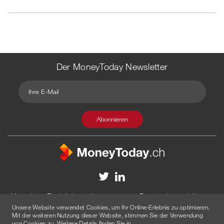
Der MoneyToday Newsletter
Kontakt
Redaktion
Impressum
Datenschutzerklärung
Unsere Website verwendet Cookies, um Ihr Online-Erlebnis zu optimieren.
Disclaimer
Werbung
Mit der weiteren Nutzung dieser Website, stimmen Sie der Verwendung
von Cookies zu. Weitere Details finden Sie in