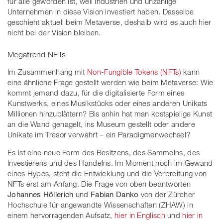
für alle geworden ist, weil Industrien und unzählige
Unternehmen in diese Vision investiert haben. Dasselbe
geschieht aktuell beim Metaverse, deshalb wird es auch hier
nicht bei der Vision bleiben.
Megatrend NFTs
Im Zusammenhang mit
Non-Fungible Tokens (NFTs)
kann
eine ähnliche Frage gestellt werden wie beim Metaverse: Wie
kommt jemand dazu, für die digitalisierte Form eines
Kunstwerks, eines Musikstücks oder eines anderen Unikats
Millionen hinzublättern? Bis anhin hat man kostspielige Kunst
an die Wand genagelt, ins Museum gestellt oder andere
Unikate im Tresor verwahrt – ein Paradigmenwechsel?
Es ist eine neue Form des Besitzens, des Sammelns, des
Investierens und des Handelns. Im Moment noch im Gewand
eines Hypes, steht die Entwicklung und die Verbreitung von
NFTs erst am Anfang. Die Frage von oben beantworten
Johannes Höllerich
und
Fabian Danko
von der Zürcher
Hochschule für angewandte Wissenschaften (ZHAW) in
einem hervorragenden Aufsatz,
hier in Englisch
und
hier in