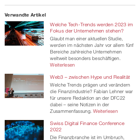
Share
Twe
Share
Share
Verwandte Artikel
on
et
on
on
Welche Tech-Trends werden 2023 im
Facebook
on
linkedin
Xing
Fokus der Unternehmen stehen?
Glaubt man einer aktuellen Studie,
twitt
werden im nächsten Jahr vor allem fünf
Bereiche zahlreiche Unternehmen
er
weltweit besonders beschäftigen.
Weiterlesen
Web3 – zwischen Hype und Realität
Welche Trends prägen und verändern
die Finanzindustrie? Fabian Lehner war
für unsere Redaktion an der DFC22
dabei – seine Notizen in der
Zusammenfassung.
Weiterlesen
Swiss Digital Finance Conference
2022
Die Finanzbranche ist im Umbruch,