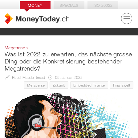
MONEY
SPECIALS
ISO 20022
Megatrends
Was ist 2022 zu erwarten, das nächste grosse
Ding oder die Konkretisierung bestehender
Megatrends?
Ruedi Maeder (mae)
05. Januar 2022
Metaverse
Zukunft
Embedded Finance
Finanzwelt