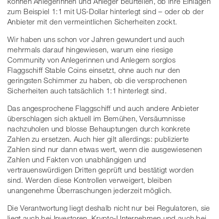
können Anlegerinnen und Anleger beurteilen, ob ihre Einlagen
zum Beispiel 1:1 mit US-Dollar hinterlegt sind – oder ob der
Anbieter mit den vermeintlichen Sicherheiten zockt.
Wir haben uns schon vor Jahren gewundert und auch
mehrmals darauf hingewiesen, warum eine riesige
Community von Anlegerinnen und Anlegern sorglos
Flaggschiff Stable Coins einsetzt, ohne auch nur den
geringsten Schimmer zu haben, ob die versprochenen
Sicherheiten auch tatsächlich 1:1 hinterlegt sind.
Das angesprochene Flaggschiff und auch andere Anbieter
überschlagen sich aktuell im Bemühen, Versäumnisse
nachzuholen und blosse Behauptungen durch konkrete
Zahlen zu ersetzen. Auch hier gilt allerdings: publizierte
Zahlen sind nur dann etwas wert, wenn die ausgewiesenen
Zahlen und Fakten von unabhängigen und
vertrauenswürdigen Dritten geprüft und bestätigt worden
sind. Werden diese Kontrollen verweigert, bleiben
unangenehme Überraschungen jederzeit möglich.
Die Verantwortung liegt deshalb nicht nur bei Regulatoren, sie
liegt auch bei Investoren, Krypto-Unternehmen und auch bei