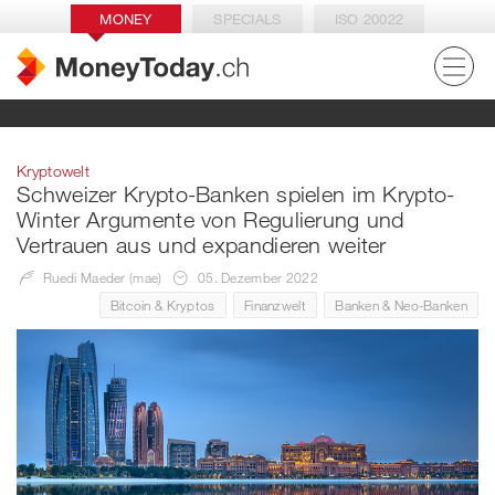
MONEY
SPECIALS
ISO 20022
Kryptowelt
Schweizer Krypto-Banken spielen im Krypto-
Winter Argumente von Regulierung und
Vertrauen aus und expandieren weiter
Ruedi Maeder (mae)
05. Dezember 2022
Bitcoin & Kryptos
Finanzwelt
Banken & Neo-Banken