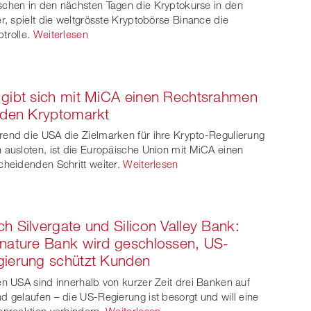
witt
chen in den nächsten Tagen die Kryptokurse in den
er, spielt die weltgrösste Kryptobörse Binance die
er
trolle.
Weiterlesen
gibt sich mit MiCA einen Rechtsrahmen
 den Kryptomarkt
end die USA die Zielmarken für ihre Krypto-Regulierung
 ausloten, ist die Europäische Union mit MiCA einen
cheidenden Schritt weiter.
Weiterlesen
h Silvergate und Silicon Valley Bank:
nature Bank wird geschlossen, US-
ierung schützt Kunden
en USA sind innerhalb von kurzer Zeit drei Banken auf
d gelaufen – die US-Regierung ist besorgt und will eine
enreaktion verhindern.
Weiterlesen