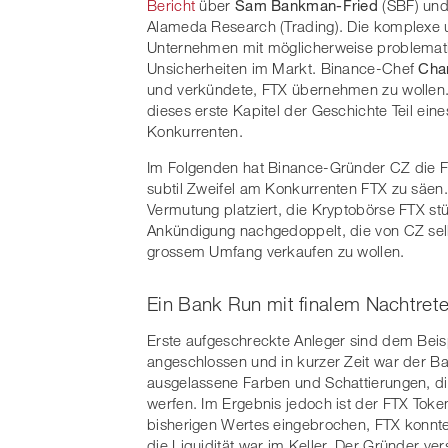
Bericht
über
Sam Bankman-Fried
(SBF) und
Alameda Research (Trading). Die komplexe 
Unternehmen mit möglicherweise problemati
Unsicherheiten im Markt. Binance-Chef
Cha
und verkündete, FTX übernehmen zu wollen
dieses erste Kapitel der Geschichte Teil ei
Konkurrenten.
Im Folgenden hat Binance-Gründer CZ die Fe
subtil Zweifel am Konkurrenten FTX zu säen
Vermutung platziert, die Kryptobörse FTX s
Ankündigung nachgedoppelt, die von CZ selb
grossem Umfang verkaufen zu wollen.
Ein Bank Run mit finalem Nachtret
Erste aufgeschreckte Anleger sind dem Beis
angeschlossen und in kurzer Zeit war der B
ausgelassene Farben und Schattierungen, di
werfen. Im Ergebnis jedoch ist der FTX Toke
bisherigen Wertes eingebrochen, FTX konnt
die Liquidität war im Keller. Der Gründer ver