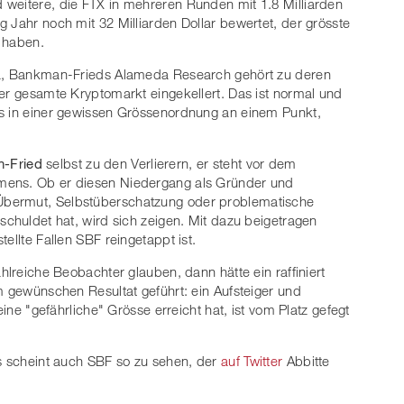
 weitere, die FTX in mehreren Runden mit 1.8 Milliarden
 Jahr noch mit 32 Milliarden Dollar bewertet, der grösste
t haben.
ana, Bankman-Frieds Alameda Research gehört zu deren
der gesamte Kryptomarkt eingekellert. Das ist normal und
's in einer gewissen Grössenordnung an einem Punkt,
-Fried
selbst zu den Verlierern, er steht vor dem
mens. Ob er diesen Niedergang als Gründer und
Übermut, Selbstüberschatzung oder problematische
schuldet hat, wird sich zeigen. Mit dazu beigetragen
ellte Fallen SBF reingetappt ist.
hlreiche Beobachter glauben, dann hätte ein raffiniert
m gewünschen Resultat geführt: ein Aufsteiger und
eine "gefährliche" Grösse erreicht hat, ist vom Platz gefegt
as scheint auch SBF so zu sehen, der
auf Twitter
Abbitte