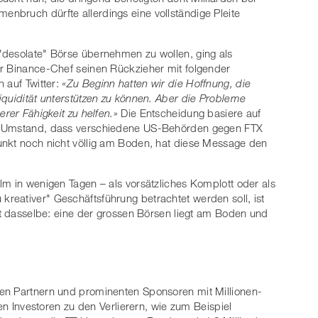
nbruch dürfte allerdings eine vollständige Pleite
"desolate" Börse übernehmen zu wollen, ging als
er Binance-Chef seinen Rückzieher mit folgender
 auf Twitter:
«Zu Beginn hatten wir die Hoffnung, die
iquidität unterstützen zu können. Aber die Probleme
rer Fähigkeit zu helfen.»
Die Entscheidung basiere auf
em Umstand, dass verschiedene US-Behörden gegen FTX
unkt noch nicht völlig am Boden, hat diese Message den
lm in wenigen Tagen – als vorsätzliches Komplott oder als
reativer" Geschäftsführung betrachtet werden soll, ist
ibt dasselbe: eine der grossen Börsen liegt am Boden und
en Partnern und prominenten Sponsoren mit Millionen-
len Investoren zu den Verlierern, wie zum Beispiel