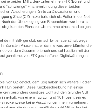
 seine beiden Milliarden-Unternehmen FTX (Börse) und
und "schwierige" Finanzverbindung dieser beiden
schen Absicherungen führte zu Diskussionen und
ngpeng Zhao
(CZ) inszenierte sich als Retter in der Not
. Nach der Überzeugung von Beobachtern war bereits
nes abgekarteten Plans zur Übernahme eines missliebigen
hde mit SBF genutzt, um auf Twitter zuerst halbwegs
. In nächsten Phasen hat er dann etwas unverblümter die
tünde vor dem Zusammenbruch und schliesslich mit der
st gehaltene, von FTX geschaffene, Digitalwährung in
en
piel von CZ gefolgt, dem Sog haben sich weitere Hodler
ank Run perfekt. Diese Kurzbeschreibung hat einige
e kein besonders günstiges Licht auf den Gründer SBF
n innerhalb von einem Tag auf rund 10 Prozent seines
e streckenweise keine Auszahlungen mehr vornehmen,
sucht nun, die dringend benötigten acht Milliarden bei