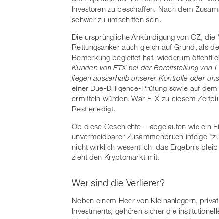
Investoren zu beschaffen. Nach dem Zusamme
schwer zu umschiffen sein.
Die ursprüngliche Ankündigung von CZ, die 
Rettungsanker auch gleich auf Grund, als d
Bemerkung begleitet hat, wiederum öffentlich
Kunden von FTX bei der Bereitstellung von L
liegen ausserhalb unserer Kontrolle oder unse
einer Due-Dilligence-Prüfung sowie auf d
ermitteln würden. War FTX zu diesem Zeitpi
Rest erledigt.
Ob diese Geschichte – abgelaufen wie ein Fi
unvermeidbarer Zusammenbruch infolge "zu k
nicht wirklich wesentlich, das Ergebnis ble
zieht den Kryptomarkt mit.
Wer sind die Verlierer?
Neben einem Heer von Kleinanlegern, privat
Investments, gehören sicher die institutionel