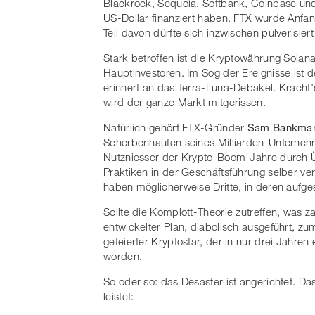
Blackrock, Sequoia, Softbank, Coinbase und
US-Dollar finanziert haben. FTX wurde Anfang
Teil davon dürfte sich inzwischen pulverisier
Stark betroffen ist die Kryptowährung Sol
Hauptinvestoren. Im Sog der Ereignisse ist 
erinnert an das Terra-Luna-Debakel. Kracht
wird der ganze Markt mitgerissen.
Natürlich gehört FTX-Gründer
Sam Bankman
Scherbenhaufen seines Milliarden-Unterneh
Nutzniesser der Krypto-Boom-Jahre durch 
Praktiken in der Geschäftsführung selber ver
haben möglicherweise Dritte, in deren aufgest
Sollte die Komplott-Theorie zutreffen, was za
entwickelter Plan, diabolisch ausgeführt, zu
gefeierter Kryptostar, der in nur drei Jahren 
worden.
So oder so: das Desaster ist angerichtet. D
leistet: