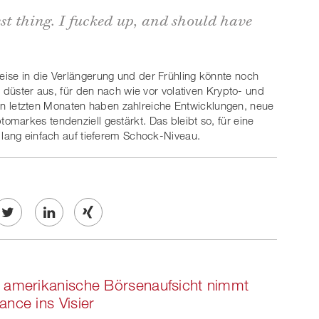
est thing. I fucked up, and should have
ise in die Verlängerung und der Frühling könnte noch
s düster aus, für den nach wie vor volativen Krypto- und
n den letzten Monaten haben zahlreiche Entwicklungen, neue
markes tendenziell gestärkt. Das bleibt so, für eine
 lang einfach auf tieferem Schock-Niveau.
Twe
Share
Share
et
on
on
 amerikanische Börsenaufsicht nimmt
ook
on
linkedin
Xing
ance ins Visier