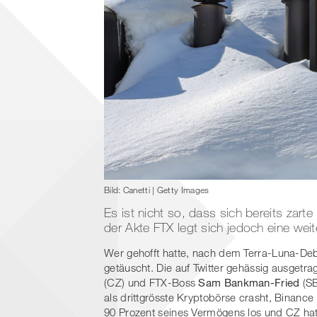
Bild: Canetti | Getty Images
Es ist nicht so, dass sich bereits zart
der Akte FTX legt sich jedoch eine we
Wer gehofft hatte, nach dem Terra-Luna-Deb
getäuscht. Die auf Twitter gehässig ausget
(CZ) und FTX-Boss
Sam Bankman-Fried
(S
als drittgrösste Kryptobörse crasht, Binance 
90 Prozent seines Vermögens los und CZ ha