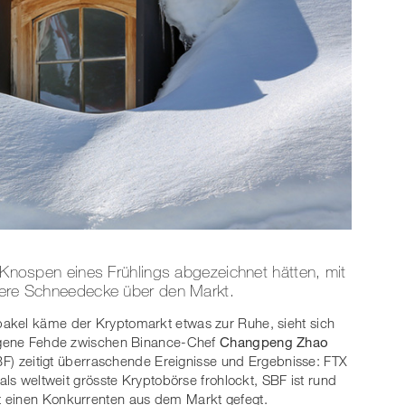
e Knospen eines Frühlings abgezeichnet hätten, mit
itere Schneedecke über den Markt.
akel käme der Kryptomarkt etwas zur Ruhe, sieht sich
ragene Fehde zwischen Binance-Chef
Changpeng Zhao
BF) zeitigt überraschende Ereignisse und Ergebnisse: FTX
als weltweit grösste Kryptobörse frohlockt, SBF ist rund
t einen Konkurrenten aus dem Markt gefegt.