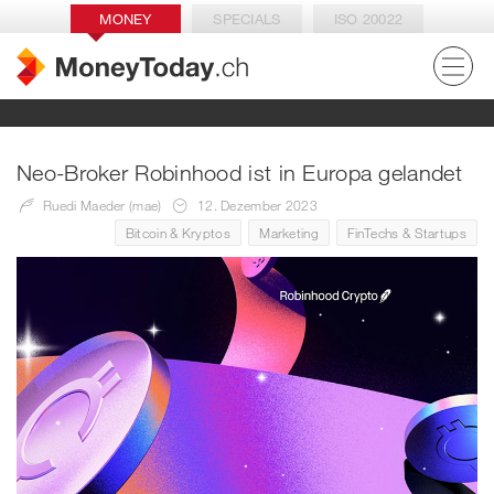
MONEY
SPECIALS
ISO 20022
Neo-Broker Robinhood ist in Europa gelandet
Ruedi Maeder (mae)
12. Dezember 2023
Bitcoin & Kryptos
Marketing
FinTechs & Startups