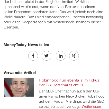
der Luft und bleibt in der Flughöhe limitiert. Wirklich
spannend wird's erst, wenn der Neo-Broker mit seinem
vollen Programm operieren kann. Das wird jedoch noch eine
Weile dauern. Dazu sind entsprechende Lizenzen notwendig
oder dann Kooperationen mit bestehenden Inhabern dieser
Lizenzen.
MoneyToday-News teilen
Share
Twe
Share
Share
Verwandte Artikel
on
et
on
on
Robinhood nun ebenfalls im Fokus
Facebook
on
linkedin
Xing
der US-Börsenaufsicht SEC
Der SEC-Chef hat nun auch den US-
twitt
amerikanischen Neo-Broker Robinhood
auf dem Radar. Allerdings wird die SEC
er
selbst jetzt auch verklagt.
Weiterlesen