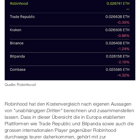
Quelle: Robinhood
Robinhood hat den Kostenvergleich nach eigenen Aussagen
von
"unabhängigen Dritten"
berechnen und zusammenstellen
lassen. Dass in dieser Übersicht die in Europa etablierten
Plattformen wie Trade Republic und Bitpanda sowie auch die
grossen internationalen Player gegenüber Robinhood
durchwegs teurer daherkommen, gehört mit zur