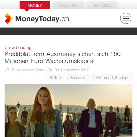
MONEY
SPECIALS
ISO 20022
Crowdlending
Kreditplattform Auxmoney sichert sich 150
Millionen Euro Wachstumskapital
Ruedi Maeder (mae)
03. September 2020
FinTech
Finanzieren
FinTechs & Startups