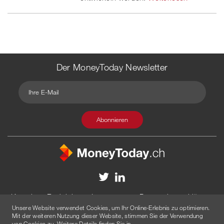
Der MoneyToday Newsletter
Kontakt
Redaktion
Impressum
Datenschutzerklärung
Unsere Website verwendet Cookies, um Ihr Online-Erlebnis zu optimieren.
Disclaimer
Werbung
Mit der weiteren Nutzung dieser Website, stimmen Sie der Verwendung
von Cookies zu. Weitere Details finden Sie in