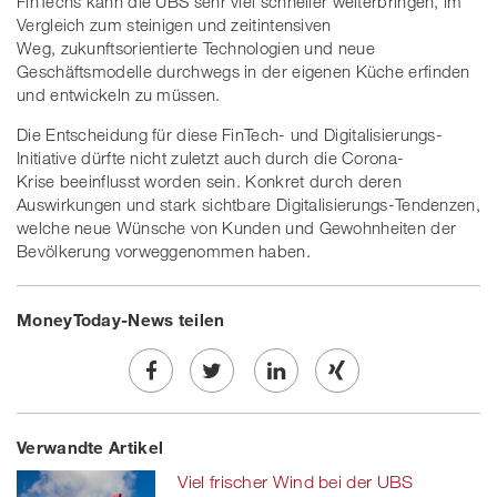
FinTechs kann die UBS sehr viel schneller weiterbringen, im
Vergleich zum steinigen und zeitintensiven
Weg, zukunftsorientierte Technologien und neue
Geschäftsmodelle durchwegs in der eigenen Küche erfinden
und entwickeln zu müssen.
Die Entscheidung für diese FinTech- und Digitalisierungs-
Initiative dürfte nicht zuletzt auch durch die Corona-
Krise beeinflusst worden sein. Konkret durch deren
Auswirkungen und stark sichtbare Digitalisierungs-Tendenzen,
welche neue Wünsche von Kunden und Gewohnheiten der
Bevölkerung vorweggenommen haben.
MoneyToday-News teilen
Share
Twe
Share
Share
Verwandte Artikel
on
et
on
on
Viel frischer Wind bei der UBS
Facebook
on
linkedin
Xing