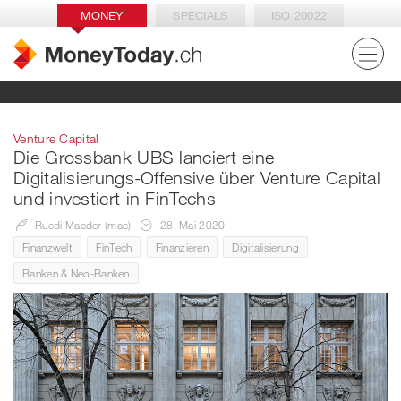
MONEY
SPECIALS
ISO 20022
Venture Capital
Die Grossbank UBS lanciert eine
Digitalisierungs-Offensive über Venture Capital
und investiert in FinTechs
Ruedi Maeder (mae)
28. Mai 2020
Finanzwelt
FinTech
Finanzieren
Digitalisierung
Banken & Neo-Banken