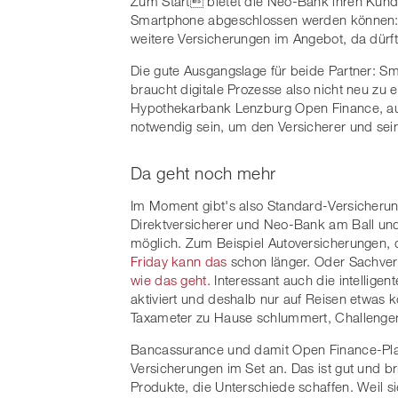
Zum Start bietet die Neo-Bank ihren Kunde
Smartphone abgeschlossen werden können: A
weitere Versicherungen im Angebot, da dür
Die gute Ausgangslage für beide Partner: Smil
braucht digitale Prozesse also nicht neu zu
Hypothekarbank Lenzburg Open Finance, au
notwendig sein, um den Versicherer und sei
Da geht noch mehr
Im Moment gibt's also Standard-Versicherung
Direktversicherer und Neo-Bank am Ball un
möglich. Zum Beispiel Autoversicherungen, d
Friday kann das
schon länger. Oder Sachver
wie das geht
. Interessant auch die intellige
aktiviert und deshalb nur auf Reisen etwas 
Taxameter zu Hause schlummert, Challenger
Bancassurance und damit Open Finance-Plat
Versicherungen im Set an. Das ist gut und br
Produkte, die Unterschiede schaffen. Weil 