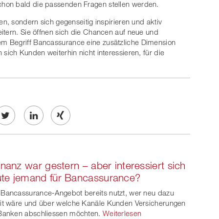
hon bald die passenden Fragen stellen werden.
en, sondern sich gegenseitig inspirieren und aktiv
itern. Sie öffnen sich die Chancen auf neue und
m Begriff Bancassurance eine zusätzliche Dimension
sich Kunden weiterhin nicht interessieren, für die
Twe
Share
Share
et
on
on
finanz war gestern – aber interessiert sich
ook
on
linkedin
Xing
te jemand für Bancassurance?
witt
Bancassurance-Angebot bereits nutzt, wer neu dazu
it wäre und über welche Kanäle Kunden Versicherungen
er
Banken abschliessen möchten.
Weiterlesen