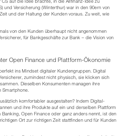
CS auf die Idee brachte, in die Allfinanz-Idee zu
) und Versicherung (Winterthur) war in den 90ern von
 Zeit und der Haltung der Kunden voraus. Zu weit, wie
t damals von den Kunden überhaupt nicht angenommen
rsicherer, für Bankgeschäfte zur Bank – die Vision von
nter Open Finance und Plattform-Ökonomie
erfekt ins Mindset digitaler Kundengruppen. Digital
rsicherer, zumindest nicht physisch, sie klicken sich
zusammen. Dieselben Konsumenten managen ihre
em Smartphone.
usätzlich komfortabler ausgestalten? Indem Digital-
nnen und ihre Produkte auf ein und derselben Plattform
 Banking, Open Finance oder ganz anders nennt, ist den
richtigen Ort zur richtigen Zeit stattfinden und für Kunden