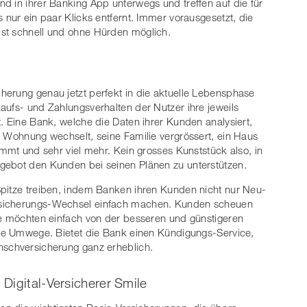
d in ihrer Banking App unterwegs und treffen auf die für
 nur ein paar Klicks entfernt. Immer vorausgesetzt, die
st schnell und ohne Hürden möglich.
herung genau jetzt perfekt in die aktuelle Lebensphase
aufs- und Zahlungsverhalten der Nutzer ihre jeweils
. Eine Bank, welche die Daten ihrer Kunden analysiert,
e Wohnung wechselt, seine Familie vergrössert, ein Haus
immt und sehr viel mehr. Kein grosses Kunststück also, in
gebot den Kunden bei seinen Plänen zu unterstützen.
Spitze treiben, indem Banken ihren Kunden nicht nur Neu-
rsicherungs-Wechsel einfach machen. Kunden scheuen
ie möchten einfach von der besseren und günstigeren
hne Umwege. Bietet die Bank einen Kündigungs-Service,
nschversicherung ganz erheblich.
Digital-Versicherer Smile