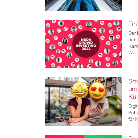
Fin
Der 
das 
Kamp
Weit
Smi
und
Ku
Digi
Schi
für 