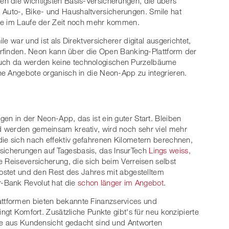
n die wichtigsten Basis-Versicherungen, die übers
uto-, Bike- und Haushaltversicherungen. Smile hat
fte im Laufe der Zeit noch mehr kommen.
e war und ist als Direktversicherer digital ausgerichtet,
 erfinden. Neon kann über die Open Banking-Plattform der
ch da werden keine technologischen Purzelbäume
ne Angebote organisch in die Neon-App zu integrieren.
en in der Neon-App, das ist ein guter Start. Bleiben
d werden gemeinsam kreativ, wird noch sehr viel mehr
ie sich nach effektiv gefahrenen Kilometern berechnen,
sicherungen auf Tagesbasis, das InsurTech
Lings weiss,
nte Reiseversicherung, die sich beim Verreisen selbst
kostet und den Rest des Jahres mit abgestelltem
-Bank Revolut hat die
schon länger im Angebot
.
tformen bieten bekannte Finanzservices und
ingt Komfort. Zusätzliche Punkte gibt's für neu konzipierte
sie aus Kundensicht gedacht sind und Antworten