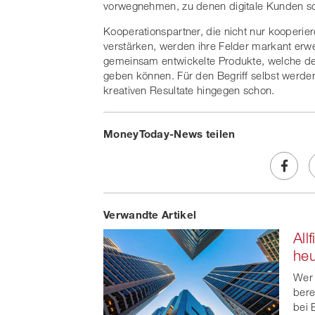
vorwegnehmen, zu denen digitale Kunden sc
Kooperationspartner, die nicht nur kooperier
verstärken, werden ihre Felder markant erwe
gemeinsam entwickelte Produkte, welche de
geben können. Für den Begriff selbst werden 
kreativen Resultate hingegen schon.
MoneyToday-News teilen
Share
Verwandte Artikel
on
All
Faceb
heu
t
Wer 
bere
bei 