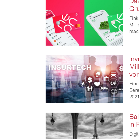
Das
Grü
Pink
Mill
mac
Inv
Mil
vo
Eine
Bere
2021
Bal
in 
Digi