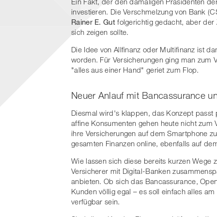
Ein Fakt, der den damaligen Präsidenten der 
investieren. Die Verschmelzung von Bank (CS
Rainer E. Gut
folgerichtig gedacht, aber der
sich zeigen sollte.
Die Idee von Allfinanz oder Multifinanz is
worden. Für Versicherungen ging man zum Ve
"alles aus einer Hand" geriet zum Flop.
Neuer Anlauf mit Bancassurance u
Diesmal wird's klappen, das Konzept passt p
affine Konsumenten gehen heute nicht zum Ve
ihre Versicherungen auf dem Smartphone 
gesamten Finanzen online, ebenfalls auf d
Wie lassen sich diese bereits kurzen Wege z
Versicherer mit Digital-Banken zusammenspa
anbieten. Ob sich das Bancassurance, Open
Kunden völlig egal – es soll einfach alles am 
verfügbar sein.