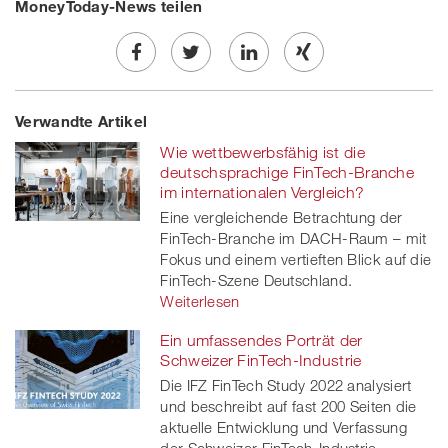
MoneyToday-News teilen
Share
Twe
Share
Share
Verwandte Artikel
on
et
on
on
Wie wettbewerbsfähig ist die
Facebook
on
linkedin
Xing
deutschsprachige FinTech-Branche
im internationalen Vergleich?
twitt
Eine vergleichende Betrachtung der
FinTech-Branche im DACH-Raum – mit
er
Fokus und einem vertieften Blick auf die
FinTech-Szene Deutschland.
Weiterlesen
Ein umfassendes Porträt der
Schweizer FinTech-Industrie
Die IFZ FinTech Study 2022 analysiert
und beschreibt auf fast 200 Seiten die
aktuelle Entwicklung und Verfassung