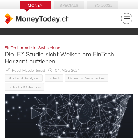
MONEY
SPECIALS
ISO 20022
FinTech made in Switzerland
Die IFZ-Studie sieht Wolken am FinTech-
Horizont aufziehen
Ruedi Maeder (mae)
04. März 2021
Studien & Analysen
FinTech
Banken & Neo-Banken
FinTechs & Startups