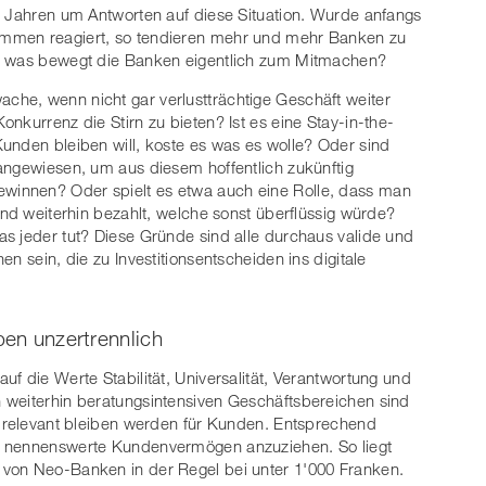
t Jahren um Antworten auf diese Situation. Wurde anfangs
ammen reagiert, so tendieren mehr und mehr Banken zu
ch was bewegt die Banken eigentlich zum Mitmachen?
he, wenn nicht gar verlustträchtige Geschäft weiter
nkurrenz die Stirn zu bieten? Ist es eine Stay-in-the-
unden bleiben will, koste es was es wolle? Oder sind
angewiesen, um aus diesem hoffentlich zukünftig
innen? Oder spielt es etwa auch eine Rolle, dass man
und weiterhin bezahlt, welche sonst überflüssig würde?
s jeder tut? Diese Gründe sind alle durchaus valide und
n sein, die zu Investitionsentscheiden ins digitale
ben unzertrennlich
f die Werte Stabilität, Universalität, Verantwortung und
 weiterhin beratungsintensiven Geschäftsbereichen sind
g relevant bleiben werden für Kunden. Entsprechend
, nennenswerte Kundenvermögen anzuziehen. So liegt
von Neo-Banken in der Regel bei unter 1'000 Franken.