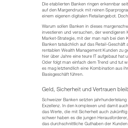
Die etablierten Banken ringen erkennbar sei
auf den Margendruck mit reinen Sparprogr
einem eigenen digitalen Retailangebot. Do
Warum sollen Banken in dieses margenschwac
investieren und versuchen, der wendigeren Ko
Market-Strategie, mit der man nah bei den K
Banken tatsächlich auf das Retail-Geschäft 
rentablen Wealth Management Kunden zu gew
hier über Jahre eine teure IT aufgebaut hat 
Oder folgt man einfach dem Trend und tut wa
es mag letztendlich eine Kombination aus ihne
Basisgeschäft führen.
Geld, Sicherheit und Vertrauen blei
Schweizer Banken setzten jahrhundertelang au
Exzellenz. In den komplexen und damit auch
das Werte, die mit Sicherheit auch zukünfti
schwer haben es die jungen Herausforderer
das durchschnittliche Guthaben der Kunden 