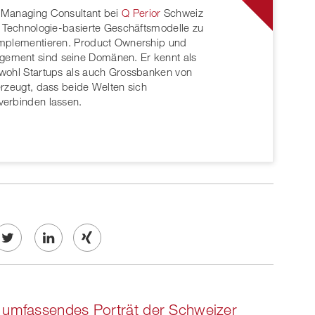
t Managing Consultant bei
Q Perior
Schweiz
, Technologie-basierte Geschäftsmodelle zu
implementieren. Product Ownership und
ment sind seine Domänen. Er kennt als
owohl Startups als auch Grossbanken von
erzeugt, dass beide Welten sich
verbinden lassen.
Twe
Share
Share
et
on
on
 umfassendes Porträt der Schweizer