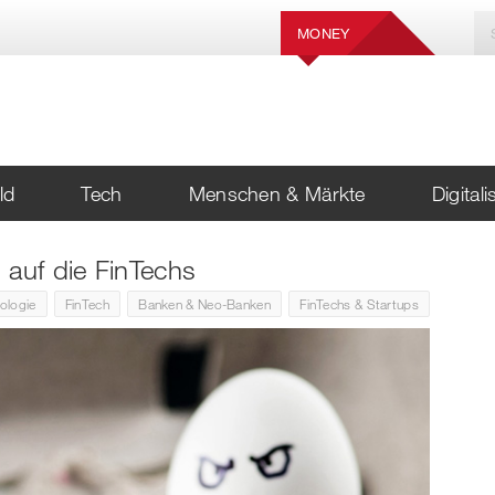
MONEY
ld
Tech
Menschen & Märkte
Digital
 auf die FinTechs
ologie
FinTech
Banken & Neo-Banken
FinTechs & Startups