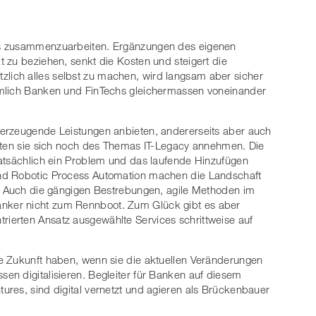
hs zusammenzuarbeiten. Ergänzungen des eigenen
 zu beziehen, senkt die Kosten und steigert die
sätzlich alles selbst zu machen, wird langsam aber sicher
ämlich Banken und FinTechs gleichermassen voneinander
erzeugende Leistungen anbieten, andererseits aber auch
llten sie sich noch des Themas IT-Legacy annehmen. Die
tatsächlich ein Problem und das laufende Hinzufügen
nd Robotic Process Automation machen die Landschaft
n. Auch die gängigen Bestrebungen, agile Methoden im
ker nicht zum Rennboot. Zum Glück gibt es aber
ierten Ansatz ausgewählte Services schrittweise auf
e Zukunft haben, wenn sie die aktuellen Veränderungen
n digitalisieren. Begleiter für Banken auf diesem
res, sind digital vernetzt und agieren als Brückenbauer