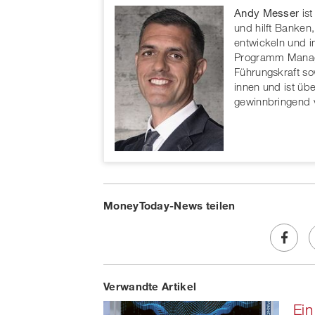
Andy Messer
is
und hilft Banken
entwickeln und 
Programm Manage
Führungskraft s
innen und ist üb
gewinnbringend 
MoneyToday-News teilen
Share
Verwandte Artikel
on
Ein