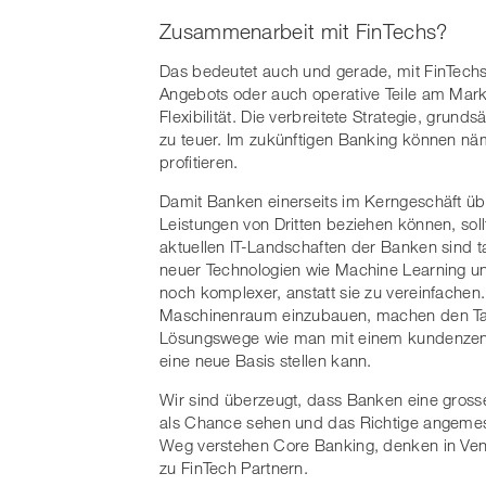
Zusammenarbeit mit FinTechs?
Das bedeutet auch und gerade, mit FinTec
Angebots oder auch operative Teile am Markt
Flexibilität. Die verbreitete Strategie, grund
zu teuer. Im zukünftigen Banking können n
profitieren.
Damit Banken einerseits im Kerngeschäft üb
Leistungen von Dritten beziehen können, so
aktuellen IT-Landschaften der Banken sind 
neuer Technologien wie Machine Learning u
noch komplexer, anstatt sie zu vereinfache
Maschinenraum einzubauen, machen den Tan
Lösungswege wie man mit einem kundenzentr
eine neue Basis stellen kann.
Wir sind überzeugt, dass Banken eine gross
als Chance sehen und das Richtige angemesse
Weg verstehen Core Banking, denken in Ventu
zu FinTech Partnern.