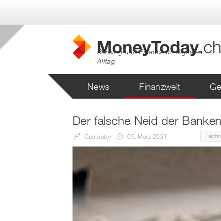
Banking und Finance im digitalen
Alltag
News
Finanzwelt
Ge
Der falsche Neid der Banken
Techn
Gastautor
09. März 2021