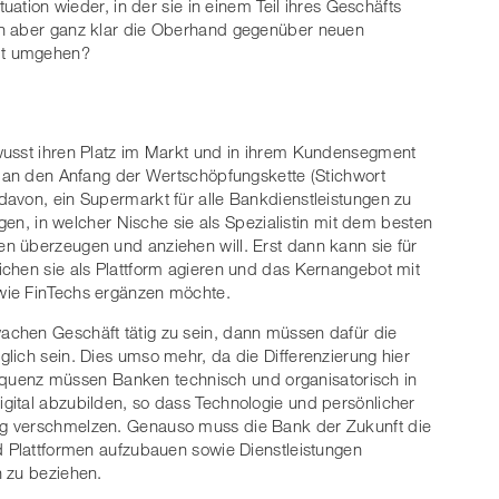
tuation wieder, in der sie in einem Teil ihres Geschäfts
en aber ganz klar die Oberhand gegenüber neuen
mit umgehen?
wusst ihren Platz im Markt und in ihrem Kundensegment
z an den Anfang der Wertschöpfungskette (Stichwort
avon, ein Supermarkt für alle Bankdienstleistungen zu
egen, in welcher Nische sie als Spezialistin mit dem besten
n überzeugen und anziehen will. Erst dann kann sie für
chen sie als Plattform agieren und das Kernangebot mit
wie FinTechs ergänzen möchte.
chen Geschäft tätig zu sein, dann müssen dafür die
lich sein. Dies umso mehr, da die Differenzierung hier
nsequenz müssen Banken technisch und organisatorisch in
gital abzubilden, so dass Technologie und persönlicher
g verschmelzen. Genauso muss die Bank der Zukunft die
d Plattformen aufzubauen sowie Dienstleistungen
n zu beziehen.