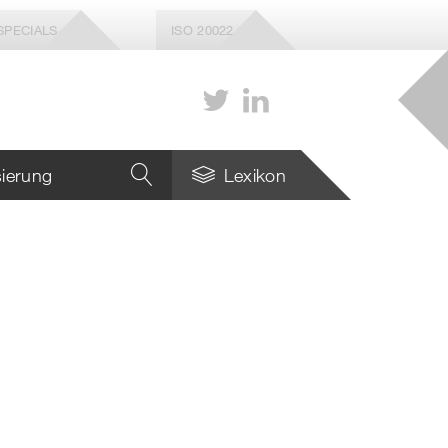
SPECIALS
ISO 20022
isierung
Lexikon