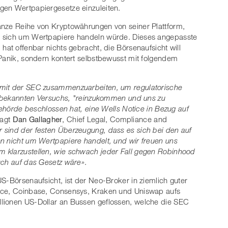
gen Wertpapiergesetze einzuleiten.
anze Reihe von Kryptowährungen von seiner Plattform,
s sich um Wertpapiere handeln würde. Dieses angepasste
hat offenbar nichts gebracht, die Börsenaufsicht will
 Panik, sondern kontert selbstbewusst mit folgendem
 mit der SEC zusammenzuarbeiten, um regulatorische
es bekannten Versuchs, "reinzukommen und uns zu
 Behörde beschlossen hat, eine Wells Notice in Bezug auf
sagt
Dan Gallagher
, Chief Legal, Compliance and
r sind der festen Überzeugung, dass es sich bei den auf
n nicht um Wertpapiere handelt, und wir freuen uns
 klarzustellen, wie schwach jeder Fall gegen Robinhood
uch auf das Gesetz wäre»
.
S-Börsenaufsicht, ist der Neo-Broker in ziemlich guter
ance, Coinbase, Consensys, Kraken und Uniswap aufs
lionen US-Dollar an Bussen geflossen, welche die SEC