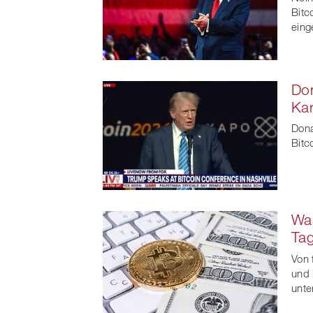
Bitc
eing
Don
Kar
Dona
Bitc
Was
Ta
Von 
und 
unte