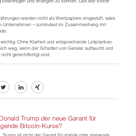
ng beantragen und erlangen zu können. Das war bisher
ährungen werden nicht als Wertpapiere eingestuft, wäre
to-Unternehmen – zumindest im Zusammenhang mit
nde.
l wichtig. Ohne Klarheit und entsprechende Leitplanken
 sich weg, wenn der Schatten von Gensler auftaucht und
icht gerechtfertigt sind.
Twe
Share
Share
et
on
on
 Donald Trump der neue Garant für
ook
on
linkedin
Xing
igende Bitcoin-Kurse?
witt
, Trump ist nicht der Garant für stabile oder steigende