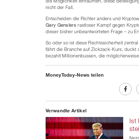
die Möglichkeit einräumen, diese Bewilligu
nicht der Fall.
Entscheiden die Richter anders und Kryptow
Gary Genslers
rastloser Kampf gegen Kryp
dieser bisher unbeantworteten Frage – zu E
So oder so ist diese Rechtssicherheit zentra
fährt die Branche auf Zickzack-Kurs, duckt
bezahlt Millionenbussen, die möglicherweise n
MoneyToday-News teilen
Share
Verwandte Artikel
on
Ist
Faceb
ste
t
Nein