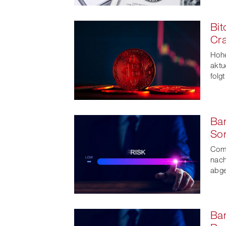
Bit
Cr
Hohe
aktu
folg
Ban
Sor
Comp
nach
abge
Ban