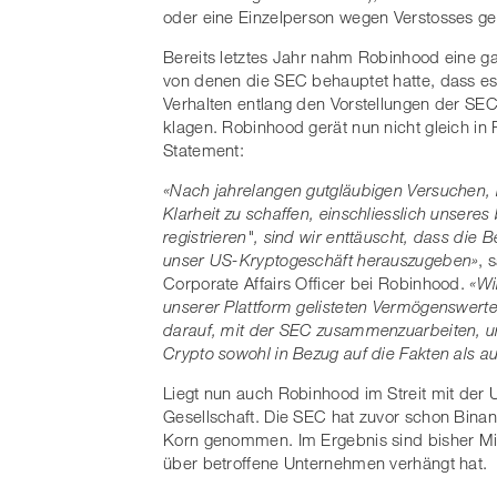
oder eine Einzelperson wegen Verstosses ge
Bereits letztes Jahr nahm Robinhood eine g
von denen die SEC behauptet hatte, dass e
Verhalten entlang den Vorstellungen der SEC 
klagen. Robinhood gerät nun nicht gleich in
Statement:
«Nach jahrelangen gutgläubigen Versuchen,
Klarheit zu schaffen, einschliesslich unser
registrieren", sind wir enttäuscht, dass die
unser US-Kryptogeschäft herauszugeben»
, 
Corporate Affairs Officer bei Robinhood.
«Wi
unserer Plattform gelisteten Vermögenswerte
darauf, mit der SEC zusammenzuarbeiten, um
Crypto sowohl in Bezug auf die Fakten als a
Liegt nun auch Robinhood im Streit mit der U
Gesellschaft. Die SEC hat zuvor schon Bin
Korn genommen. Im Ergebnis sind bisher Mil
über betroffene Unternehmen verhängt hat.