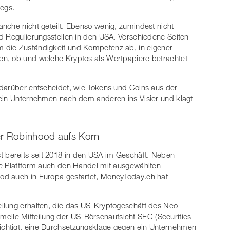
wegs.
nche nicht geteilt. Ebenso wenig, zumindest nicht
d Regulierungsstellen in den USA. Verschiedene Seiten
 die Zuständigkeit und Kompetenz ab, in eigener
n, ob und welche Kryptos als Wertpapiere betrachtet
 darüber entscheidet, wie Tokens und Coins aus der
 ein Unternehmen nach dem anderen ins Visier und klagt
r Robinhood aufs Korn
st bereits seit 2018 in den USA im Geschäft. Neben
ie Plattform auch den Handel mit ausgewählten
od auch in Europa gestartet, MoneyToday.ch hat
ilung erhalten, die das US-Kryptogeschäft des Neo-
formelle Mitteilung der US-Börsenaufsicht SEC (Securities
chtigt, eine Durchsetzungsklage gegen ein Unternehmen