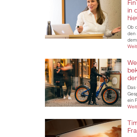
Fin
in 
hie
Ob d
den 
dem
Weit
Wer
bek
der
Das 
Gesp
ein 
Weit
Tim
Fra