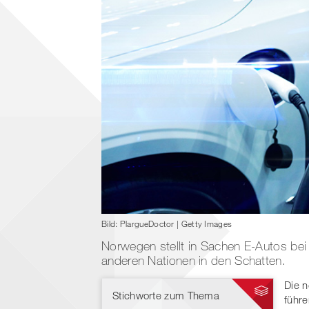
Bild: PlargueDoctor | Getty Images
Norwegen stellt in Sachen E-Autos bei
anderen Nationen in den Schatten.
Die n
Stichworte zum Thema
führe