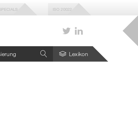
SPECIALS
ISO 20022
isierung
Lexikon