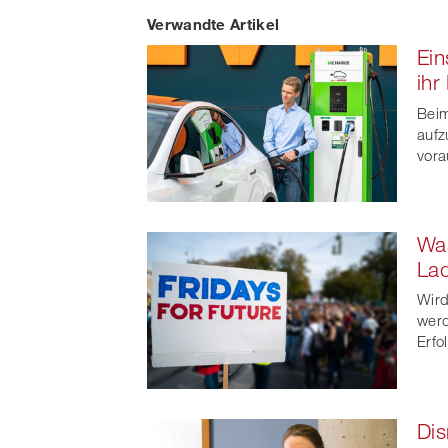
Verwandte Artikel
on
Ein
Faceb
ihr
t
Beim
aufz
vora
Wa
Lad
Wird
werd
Erfo
Dis