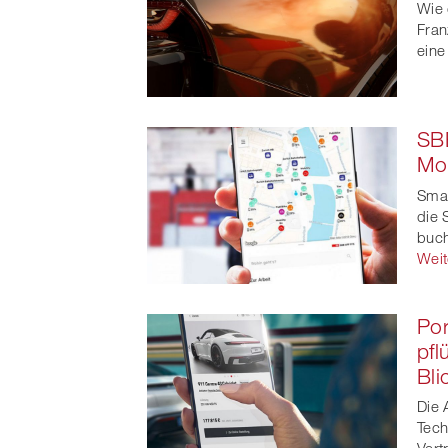
Wie 
Fran
eine
SBB
Mob
Smar
die 
buch
Weit
Por
pfl
Bli
Die 
Tech