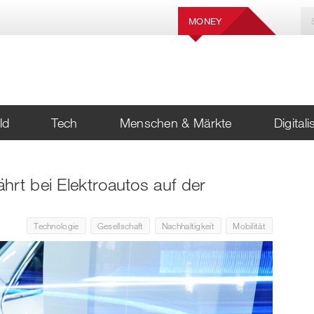
MONEY
ld
Tech
Menschen & Märkte
Digital
hrt bei Elektroautos auf der
Technologie
Gesellschaft
Nachhaltigkeit
Mobilität