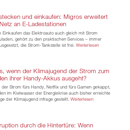
et
on
on
stecken und einkaufen: Migros erweitert
ook
on
linkedin
Xing
 Netz an E-Ladestationen
witt
 Einkaufen das Elektroauto auch gleich mit Strom
uladen, gehört zu den praktischen Services – immer
er
usgesetzt, die Strom-Tankstelle ist frei.
Weiterlesen
s, wenn der Klimajugend der Strom zum
en ihrer Handy-Akkus ausgeht?
 der Strom fürs Handy, Netflix und fürs Gamen gekappt,
en im Kielwasser der Energiekrise auch bisher erreichte
lge der Klimajugend infrage gestellt.
Weiterlesen
ruption durch die Hintertüre: Wenn