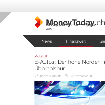
Banking und Finance im digitalen
Alltag
News
Finanzwelt
Ge
Mobilität
E-Autos: Der hohe Norden fä
Überholspur
Sonya Fricker (fri)
08. November 2019