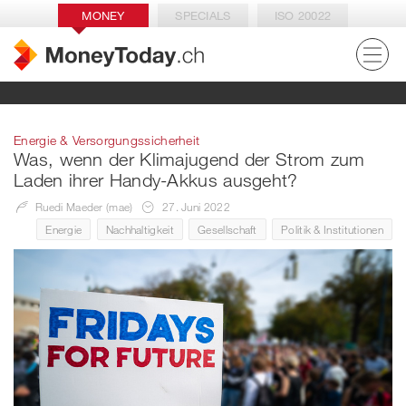
MONEY
SPECIALS
ISO 20022
Energie & Versorgungssicherheit
Was, wenn der Klimajugend der Strom zum
Laden ihrer Handy-Akkus ausgeht?
Ruedi Maeder (mae)
27. Juni 2022
Energie
Nachhaltigkeit
Gesellschaft
Politik & Institutionen