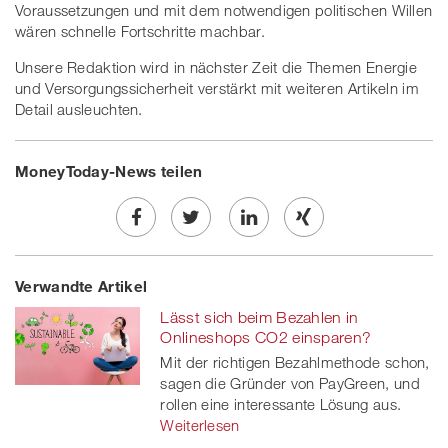
Voraussetzungen und mit dem notwendigen politischen Willen
wären schnelle Fortschritte machbar.
Unsere Redaktion wird in nächster Zeit die Themen Energie
und Versorgungssicherheit verstärkt mit weiteren Artikeln im
Detail ausleuchten.
MoneyToday-News teilen
Share
Twe
Share
Share
Verwandte Artikel
on
et
on
on
Lässt sich beim Bezahlen in
Facebook
on
linkedin
Xing
Onlineshops CO2 einsparen?
Mit der richtigen Bezahlmethode schon,
twitt
sagen die Gründer von PayGreen, und
rollen eine interessante Lösung aus.
er
Weiterlesen