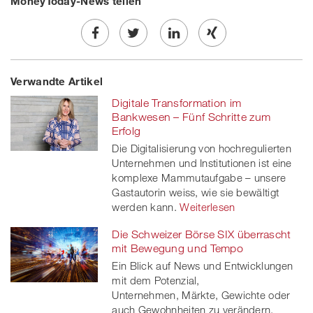
MoneyToday-News teilen
Share
Twe
Share
Share
Verwandte Artikel
on
et
on
on
Digitale Transformation im
Facebook
on
linkedin
Xing
Bankwesen – Fünf Schritte zum
Erfolg
twitt
Die Digitalisierung von hochregulierten
Unternehmen und Institutionen ist eine
er
komplexe Mammutaufgabe – unsere
Gastautorin weiss, wie sie bewältigt
werden kann.
Weiterlesen
Die Schweizer Börse SIX überrascht
mit Bewegung und Tempo
Ein Blick auf News und Entwicklungen
mit dem Potenzial,
Unternehmen, Märkte, Gewichte oder
auch Gewohnheiten zu verändern.