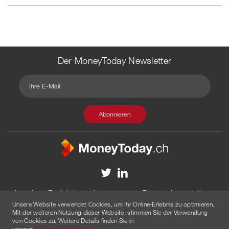
Der MoneyToday Newsletter
Kontakt
Redaktion
Impressum
Datenschutzerklärung
Unsere Website verwendet Cookies, um Ihr Online-Erlebnis zu optimieren.
Disclaimer
Werbung
Mit der weiteren Nutzung dieser Website, stimmen Sie der Verwendung
von Cookies zu. Weitere Details finden Sie in
© 2026 Created by
AGENTUR AM WASSER
unserer
Datenschutzerklärung
.