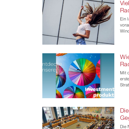
Vie
Rad
Ein 
vora
Wind
Wie
Rad
Mit 
erst
Stra
Die
Geg
Die 