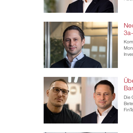
Neo
3a
Komp
Mona
Inve
Übe
Ba
Die 
Bete
FinT