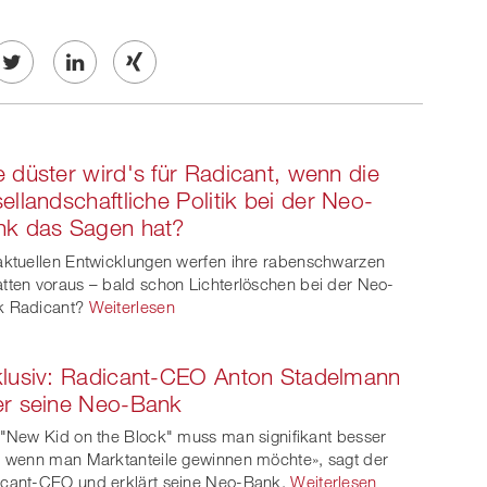
Twe
Share
Share
et
on
on
 düster wird's für Radicant, wenn die
ook
on
linkedin
Xing
ellandschaftliche Politik bei der Neo-
nk das Sagen hat?
witt
aktuellen Entwicklungen werfen ihre rabenschwarzen
er
tten voraus – bald schon Lichterlöschen bei der Neo-
 Radicant?
Weiterlesen
lusiv: Radicant-CEO Anton Stadelmann
er seine Neo-Bank
 "New Kid on the Block" muss man signifikant besser
, wenn man Marktanteile gewinnen möchte», sagt der
cant-CEO und erklärt seine Neo-Bank.
Weiterlesen