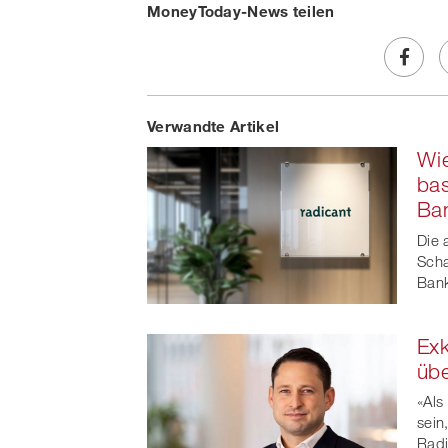
MoneyToday-News teilen
Share
Verwandte Artikel
on
Wie
Faceb
bas
Ba
t
Die 
Scha
Bank
Exk
üb
«Als
sein
Radi