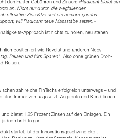
icht den Faktor Gebühren und Zinsen:
«Radicant bietet ein
onto an. Nicht nur durch die wegfallenden
 attraktive Zinssätze und ein hervorragendes
upport, will Radicant neue Massstäbe setzen.»
ltigkeits-Approach ist nichts zu hören, neu stehen
hnlich positioniert wie Revolut und anderen Neos,
ltag, Reisen und fürs Sparen"
. Also ohne grünen Droh-
d Reisen.
ischen zahlreiche FinTechs erfolgreich unterwegs – und
nbieter. Immer vorausgesetzt, Angebote und Konditionen
 und bietet 1.25 Prozent Zinsen auf den Einlagen. Ein
l jedoch bald folgen.
ukt startet, ist der Innovationsgeschwindigkeit