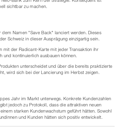
 Neo-Bank zum Kern der Strategie. Konsequent ist
ell sichtbar zu machen.
er dem Namen "Save Back" lanciert werden. Dieses
der Schweiz in dieser Ausprägung einzigartig sein.
mit der Radicant-Karte mit jeder Transaktion ihr
ch und kontinuierlich ausbauen können.
odukten unterscheidet und über die bereits praktizierte
ht, wird sich bei der Lancierung im Herbst zeigen.
nappes Jahr im Markt unterwegs. Konkrete Kundenzahlen
ibt jedoch zu Protokoll, dass die attraktiven neuen
 einem starken Kundenwachstum geführt hätten. Sowohl
ndinnen und Kunden hätten sich positiv entwickelt.