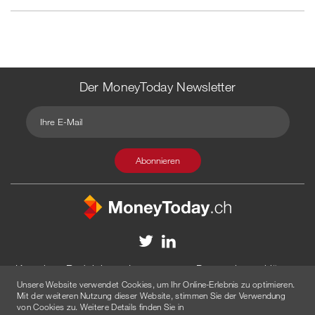
Der MoneyToday Newsletter
Kontakt
Redaktion
Impressum
Datenschutzerklärung
Unsere Website verwendet Cookies, um Ihr Online-Erlebnis zu optimieren.
Disclaimer
Werbung
Mit der weiteren Nutzung dieser Website, stimmen Sie der Verwendung
von Cookies zu. Weitere Details finden Sie in
© 2026 Created by
AGENTUR AM WASSER