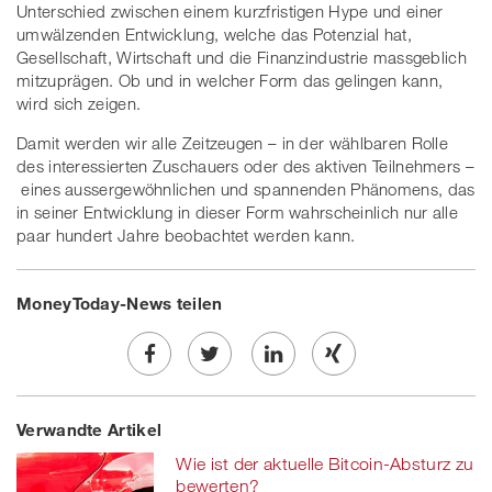
Unterschied zwischen einem kurzfristigen Hype und einer
umwälzenden Entwicklung, welche das Potenzial hat,
Gesellschaft, Wirtschaft und die Finanzindustrie massgeblich
mitzuprägen. Ob und in welcher Form das gelingen kann,
wird sich zeigen.
Damit werden wir alle Zeitzeugen – in der wählbaren Rolle
des interessierten Zuschauers oder des aktiven Teilnehmers –
eines aussergewöhnlichen und spannenden Phänomens, das
in seiner Entwicklung in dieser Form wahrscheinlich nur alle
paar hundert Jahre beobachtet werden kann.
MoneyToday-News teilen
Share
Twe
Share
Share
Verwandte Artikel
on
et
on
on
Wie ist der aktuelle Bitcoin-Absturz zu
Facebook
on
linkedin
Xing
bewerten?