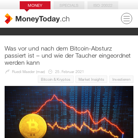
MONEY
SPECIALS
ISO 20022
Was vor und nach dem Bitcoin-Absturz
passiert ist – und wie der Taucher eingeordnet
werden kann
Ruedi Maeder (mae)
25. Februar 2021
Bitcoin & Kryptos
Market Insights
Investieren