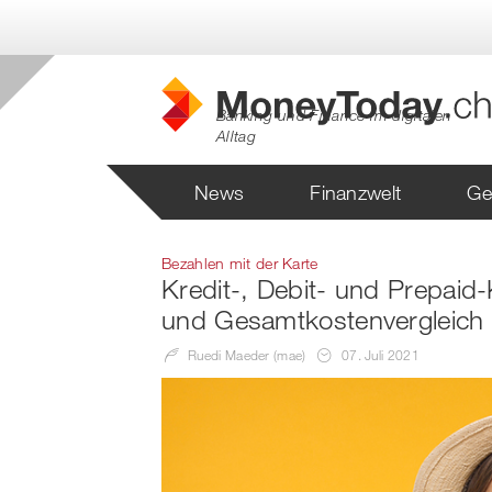
Banking und Finance im digitalen
Alltag
News
Finanzwelt
Ge
Bezahlen mit der Karte
Kredit-, Debit- und Prepaid
und Gesamtkostenvergleich –
Ruedi Maeder (mae)
07. Juli 2021