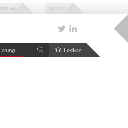
SPECIALS
ISO 20022
isierung
Lexikon