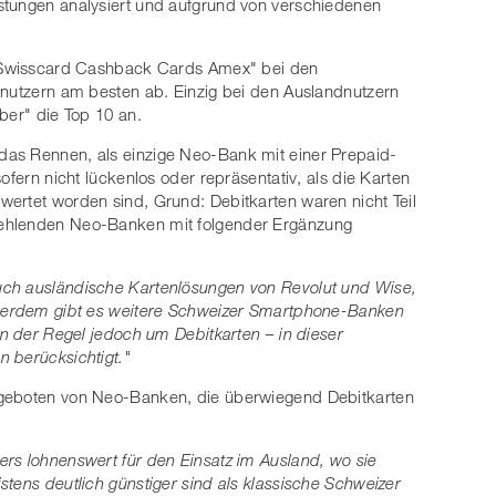
stungen analysiert und aufgrund von verschiedenen
e "Swisscard Cashback Cards Amex" bei den
dnutzern am besten ab. Einzig bei den Auslandnutzern
ber" die Top 10 an.
das Rennen, als einzige Neo-Bank mit einer Prepaid-
ofern nicht lückenlos oder repräsentativ, als die Karten
ertet worden sind, Grund: Debitkarten waren nicht Teil
fehlenden Neo-Banken mit folgender Ergänzung
uch ausländische Kartenlösungen von Revolut und Wise,
sserdem gibt es weitere Schweizer Smartphone-Banken
in der Regel jedoch um Debitkarten – in dieser
 berücksichtigt."
ngeboten von Neo-Banken, die überwiegend Debitkarten
rs lohnenswert für den Einsatz im Ausland, wo sie
tens deutlich günstiger sind als klassische Schweizer