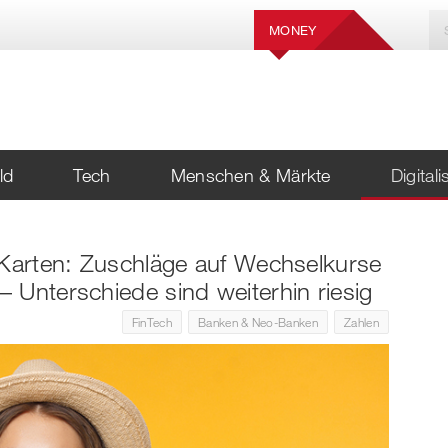
MONEY
ld
Tech
Menschen & Märkte
Digital
-Karten: Zuschläge auf Wechselkurse
 Unterschiede sind weiterhin riesig
FinTech
Banken & Neo-Banken
Zahlen